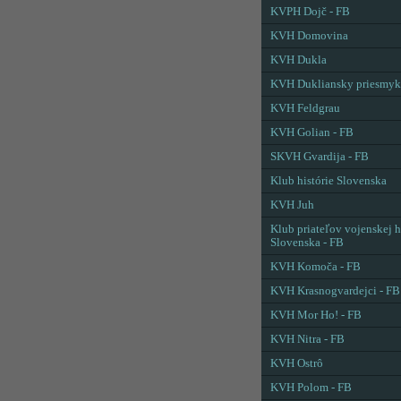
KVPH Dojč - FB
KVH Domovina
KVH Dukla
KVH Dukliansky priesmyk
KVH Feldgrau
KVH Golian - FB
SKVH Gvardija - FB
Klub histórie Slovenska
KVH Juh
Klub priateľov vojenskej h
Slovenska - FB
KVH Komoča - FB
KVH Krasnogvardejci - FB
KVH Mor Ho! - FB
KVH Nitra - FB
KVH Ostrô
KVH Polom - FB