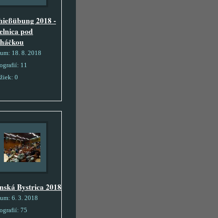
hießübung 2018 -
relnica pod
háčkou
tum:
18. 8. 2018
ografií:
11
žiek:
0
nská Bystrica 2018
tum:
6. 3. 2018
ografií:
75