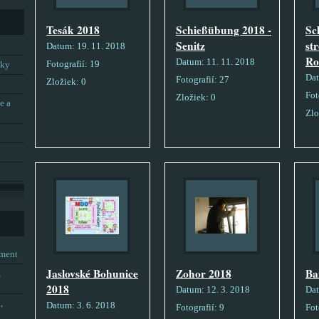
Tesák 2018
Schießübung 2018 -
Sc
Senitz
st
Datum:
19. 11. 2018
Ro
Datum:
11. 11. 2018
Fotografií:
19
tky
Da
Fotografií:
27
Zložiek:
0
Fot
Zložiek:
0
e a
Zlo
tment
Jaslovské Bohunice
Zohor 2018
Ba
,
2018
Datum:
12. 3. 2018
Da
,
Datum:
3. 6. 2018
Fotografií:
9
Fot