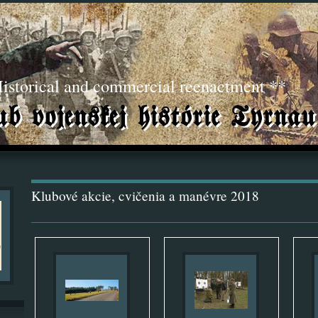
torical and commercial reenactment **
Klubové akcie, cvičenia a manévre 2018