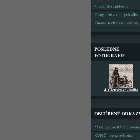
4. Členská základňa
Fotografie zo starých alb
Zbrane, technika a výstroj
POSLEDNÉ
FOTOGRAFIE
4. Členská základňa
OBĽÚBENÉ ODKAZ
**Združenie KVH Sloven
KVH Červená hviezda