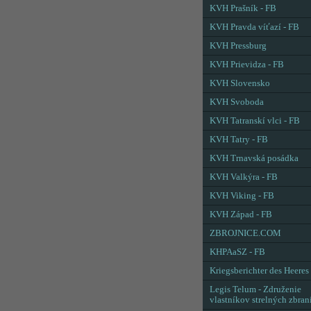
KVH Prašník - FB
KVH Pravda víťazí - FB
KVH Pressburg
KVH Prievidza - FB
KVH Slovensko
KVH Svoboda
KVH Tatranskí vlci - FB
KVH Tatry - FB
KVH Trnavská posádka
KVH Valkýra - FB
KVH Viking - FB
KVH Západ - FB
ZBROJNICE.COM
KHPAaSZ - FB
Kriegsberichter des Heeres
Legis Telum - Združenie
vlastníkov strelných zbran