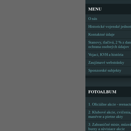
MENU
O nás
Historické vojenské jedno
Kontaktné údaje
Stanovy, tlačivá, 2 % z dan
ochrana osobných údajov
Vojaci, KVH a história
Zaujímavé webstránky
Sponzorské subjekty
FOTOALBUM
1. Oficiálne akcie - reenac
2. Klubové akcie, cvičenia
manévre a pietne akty
3. Zahraničné misie, múzeá
burzy a súvisiace akcie