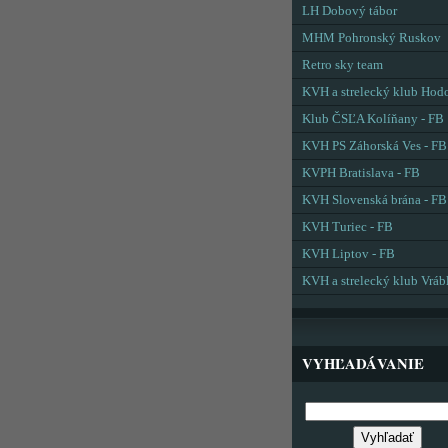
LH Dobový tábor
MHM Pohronský Ruskov
Retro sky team
KVH a strelecký klub Hod
Klub ČSĽA Kolíňany - FB
KVH PS Záhorská Ves - FB
KVPH Bratislava - FB
KVH Slovenská brána - FB
KVH Turiec - FB
KVH Liptov - FB
KVH a strelecký klub Vráb
VYHĽADÁVANIE