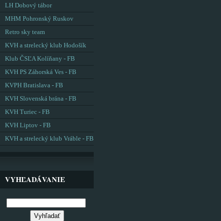
LH Dobový tábor
MHM Pohronský Ruskov
Retro sky team
KVH a strelecký klub Hodošík
Klub ČSĽA Kolíňany - FB
KVH PS Záhorská Ves - FB
KVPH Bratislava - FB
KVH Slovenská brána - FB
KVH Turiec - FB
KVH Liptov - FB
KVH a strelecký klub Vráble - FB
VYHĽADÁVANIE