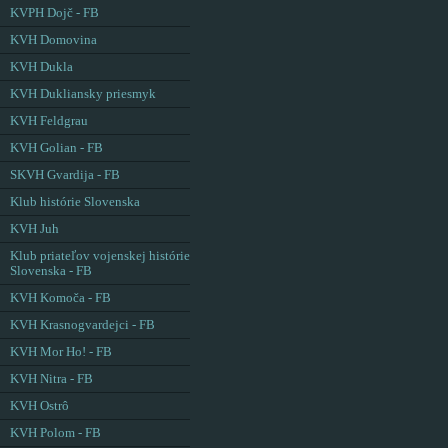
KVPH Dojč - FB
KVH Domovina
KVH Dukla
KVH Dukliansky priesmyk
KVH Feldgrau
KVH Golian - FB
SKVH Gvardija - FB
Klub histórie Slovenska
KVH Juh
Klub priateľov vojenskej histórie
Slovenska - FB
KVH Komoča - FB
KVH Krasnogvardejci - FB
KVH Mor Ho! - FB
KVH Nitra - FB
KVH Ostrô
KVH Polom - FB