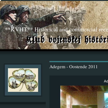
**KVHT** Historical and commercial ree
Adegem - Oostende 2011
Ad