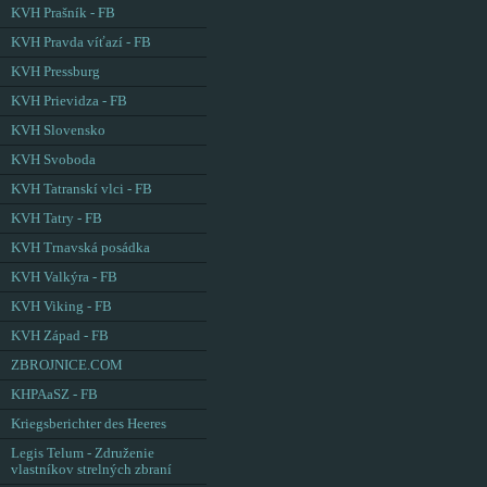
KVH Prašník - FB
KVH Pravda víťazí - FB
KVH Pressburg
KVH Prievidza - FB
KVH Slovensko
KVH Svoboda
KVH Tatranskí vlci - FB
KVH Tatry - FB
KVH Trnavská posádka
KVH Valkýra - FB
KVH Viking - FB
KVH Západ - FB
ZBROJNICE.COM
KHPAaSZ - FB
Kriegsberichter des Heeres
Legis Telum - Združenie
vlastníkov strelných zbraní