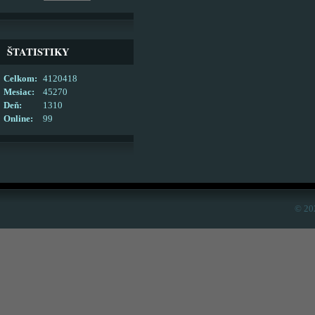
ŠTATISTIKY
Celkom:
4120418
Mesiac:
45270
Deň:
1310
Online:
99
© 20