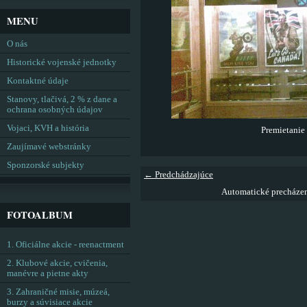
MENU
O nás
Historické vojenské jednotky
Kontaktné údaje
Stanovy, tlačivá, 2 % z dane a
ochrana osobných údajov
Vojaci, KVH a história
Premietanie
Zaujímavé webstránky
Sponzorské subjekty
← Predchádzajúce
Automatické precháze
FOTOALBUM
1. Oficiálne akcie - reenactment
2. Klubové akcie, cvičenia,
manévre a pietne akty
3. Zahraničné misie, múzeá,
burzy a súvisiace akcie