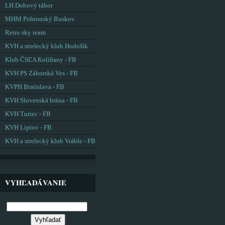
LH Dobový tábor
MHM Pohronský Ruskov
Retro sky team
KVH a strelecký klub Hodošík
Klub ČSĽA Kolíňany - FB
KVH PS Záhorská Ves - FB
KVPH Bratislava - FB
KVH Slovenská brána - FB
KVH Turiec - FB
KVH Liptov - FB
KVH a strelecký klub Vráble - FB
VYHĽADÁVANIE