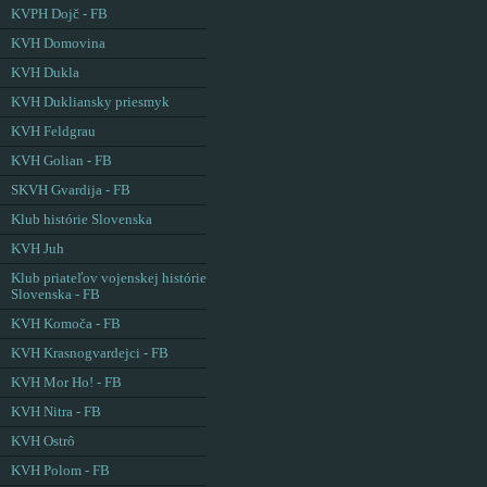
KVPH Dojč - FB
KVH Domovina
KVH Dukla
KVH Dukliansky priesmyk
KVH Feldgrau
KVH Golian - FB
SKVH Gvardija - FB
Klub histórie Slovenska
KVH Juh
Klub priateľov vojenskej histórie
Slovenska - FB
KVH Komoča - FB
KVH Krasnogvardejci - FB
KVH Mor Ho! - FB
KVH Nitra - FB
KVH Ostrô
KVH Polom - FB