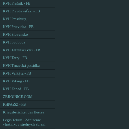
KVH Prašník - FB
KVH Pravda víťazí - FB
KVH Pressburg
KVH Prievidza - FB
KVH Slovensko
KVH Svoboda
KVH Tatranskí vlci - FB
KVH Tatry - FB
KVH Trnavská posádka
KVH Valkýra - FB
KVH Viking - FB
KVH Západ - FB
ZBROJNICE.COM
KHPAaSZ - FB
Kriegsberichter des Heeres
Legis Telum - Združenie
vlastníkov strelných zbraní