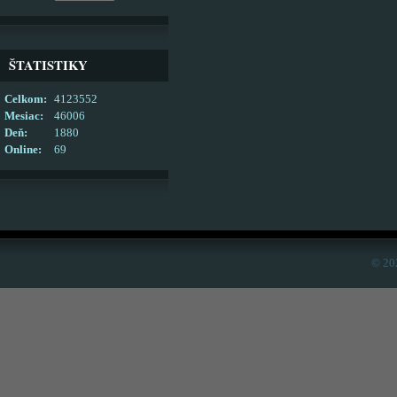
ŠTATISTIKY
Celkom:
4123552
Mesiac:
46006
Deň:
1880
Online:
69
© 20