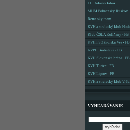
LH Dobový tábor
MHM Pohronský Ruskov
Retro sky team
KVH a strelecký klub Hod
Klub ČSĽA Kolíňany - FB
KVH PS Záhorská Ves - FB
KVPH Bratislava - FB
KVH Slovenská brána - FB
KVH Turiec - FB
KVH Liptov - FB
KVH a strelecký klub Vráb
VYHĽADÁVANIE