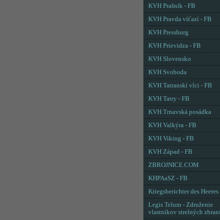
KVH Prašník - FB
KVH Pravda víťazí - FB
KVH Pressburg
KVH Prievidza - FB
KVH Slovensko
KVH Svoboda
KVH Tatranskí vlci - FB
KVH Tatry - FB
KVH Trnavská posádka
KVH Valkýra - FB
KVH Viking - FB
KVH Západ - FB
ZBROJNICE.COM
KHPAaSZ - FB
Kriegsberichter des Heeres
Legis Telum - Združenie
vlastníkov strelných zbran