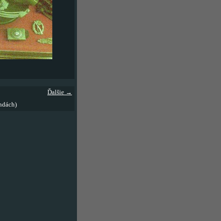
Ďalšie →
ndách)