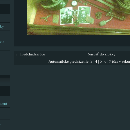
tky
e a
← Predchádzajúce
Naspäť do zložky
Automatické precházenie:
3
|
4
|
5
|
6
|
7
(čas v seku
tment
,
,