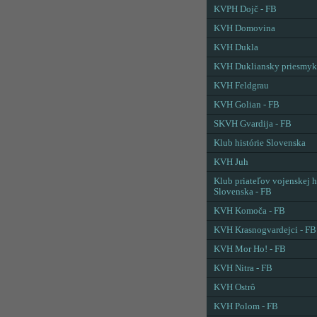
KVPH Dojč - FB
KVH Domovina
KVH Dukla
KVH Dukliansky priesmyk
KVH Feldgrau
KVH Golian - FB
SKVH Gvardija - FB
Klub histórie Slovenska
KVH Juh
Klub priateľov vojenskej h
Slovenska - FB
KVH Komoča - FB
KVH Krasnogvardejci - FB
KVH Mor Ho! - FB
KVH Nitra - FB
KVH Ostrô
KVH Polom - FB