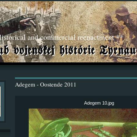
torical and commercial reenactment **
Adegem - Oostende 2011
Adegem 10.jpg