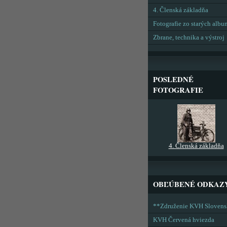
4. Členská základňa
Fotografie zo starých alb
Zbrane, technika a výstroj
POSLEDNÉ
FOTOGRAFIE
4. Členská základňa
OBĽÚBENÉ ODKAZ
**Združenie KVH Sloven
KVH Červená hviezda