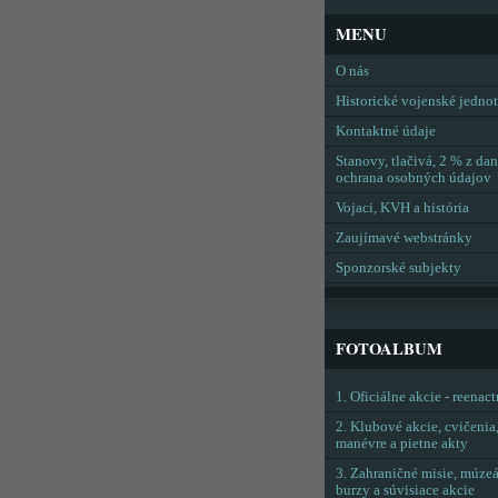
MENU
O nás
Historické vojenské jedno
Kontaktné údaje
Stanovy, tlačivá, 2 % z dan
ochrana osobných údajov
Vojaci, KVH a história
Zaujímavé webstránky
Sponzorské subjekty
FOTOALBUM
1. Oficiálne akcie - reenac
2. Klubové akcie, cvičenia
manévre a pietne akty
3. Zahraničné misie, múzeá
burzy a súvisiace akcie