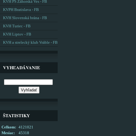
KVH PS Záhorská Ves - FB
KVPH Bratislava - FB
KVH Slovenská brána - FB
KVH Turiec - FB
KVH Liptov - FB
KVH a strelecký klub Vráble - FB
VYHĽADÁVANIE
ŠTATISTIKY
Celkom:
4121021
Mesiac:
45318