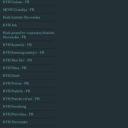
KVH Golian - FB
SKVH Gvardija - FB
Klub histórie Slovenska
KVH Juh
Klub priateľov vojenskej histórie
Slovenska - FB
KVH Komoča - FB
KVH Krasnogvardejci - FB
KVH Mor Ho! - FB
KVH Nitra - FB
KVH Ostrô
KVH Polom - FB
KVH Prašník - FB
KVH Pravda víťazí - FB
KVH Pressburg
KVH Prievidza - FB
KVH Slovensko