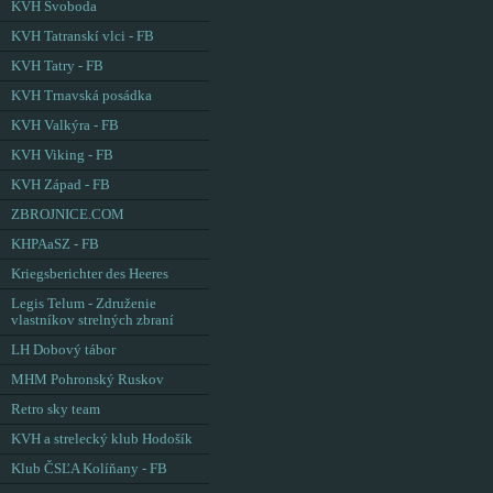
KVH Svoboda
KVH Tatranskí vlci - FB
KVH Tatry - FB
KVH Trnavská posádka
KVH Valkýra - FB
KVH Viking - FB
KVH Západ - FB
ZBROJNICE.COM
KHPAaSZ - FB
Kriegsberichter des Heeres
Legis Telum - Združenie
vlastníkov strelných zbraní
LH Dobový tábor
MHM Pohronský Ruskov
Retro sky team
KVH a strelecký klub Hodošík
Klub ČSĽA Kolíňany - FB