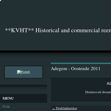
**KVHT** Historical and commercial ree
Adegem - Oostende 2011
Ad
Dominovali dioram
MENU
O nás
← Predchádzajúce