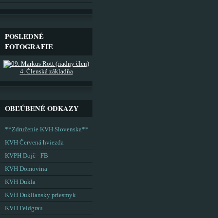
POSLEDNÉ
FOTOGRAFIE
4. Členská základňa
OBĽÚBENÉ ODKAZY
**Združenie KVH Slovenska**
KVH Červená hviezda
KVPH Dojč - FB
KVH Domovina
KVH Dukla
KVH Dukliansky priesmyk
KVH Feldgrau