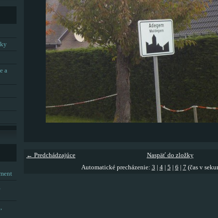
tky
e a
← Predchádzajúce
Naspäť do zložky
Automatické precházenie:
3
|
4
|
5
|
6
|
7
(čas v seku
tment
,
,