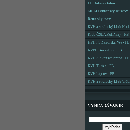
LH Dobový tábor
MHM Pohronský Ruskov
Retro sky team
KVH a strelecký klub Hod
Klub ČSĽA Kolíňany - FB
KVH PS Záhorská Ves - FB
KVPH Bratislava - FB
KVH Slovenská brána - FB
KVH Turiec - FB
KVH Liptov - FB
KVH a strelecký klub Vráb
VYHĽADÁVANIE