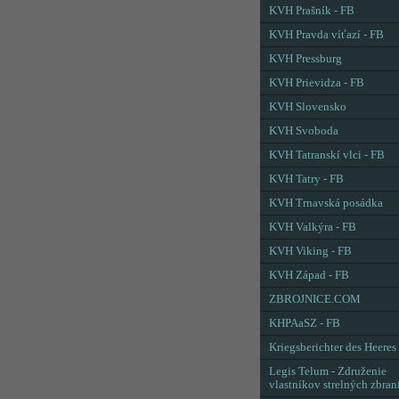
KVH Prašník - FB
KVH Pravda víťazí - FB
KVH Pressburg
KVH Prievidza - FB
KVH Slovensko
KVH Svoboda
KVH Tatranskí vlci - FB
KVH Tatry - FB
KVH Trnavská posádka
KVH Valkýra - FB
KVH Viking - FB
KVH Západ - FB
ZBROJNICE.COM
KHPAaSZ - FB
Kriegsberichter des Heeres
Legis Telum - Združenie
vlastníkov strelných zbran