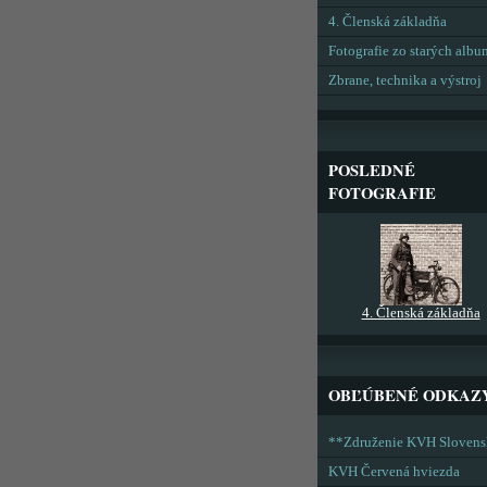
4. Členská základňa
Fotografie zo starých alb
Zbrane, technika a výstroj
POSLEDNÉ
FOTOGRAFIE
4. Členská základňa
OBĽÚBENÉ ODKAZ
**Združenie KVH Sloven
KVH Červená hviezda