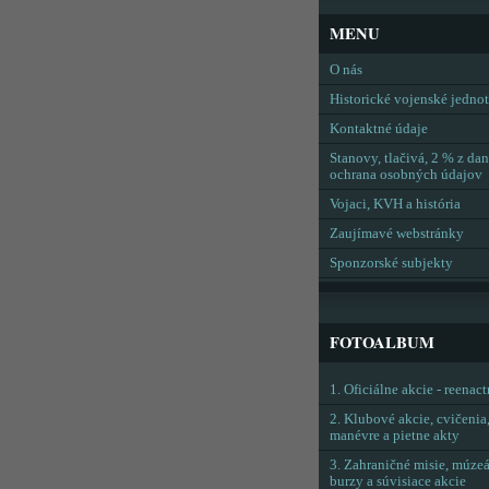
MENU
O nás
Historické vojenské jedno
Kontaktné údaje
Stanovy, tlačivá, 2 % z dan
ochrana osobných údajov
Vojaci, KVH a história
Zaujímavé webstránky
Sponzorské subjekty
FOTOALBUM
1. Oficiálne akcie - reenac
2. Klubové akcie, cvičenia
manévre a pietne akty
3. Zahraničné misie, múzeá
burzy a súvisiace akcie