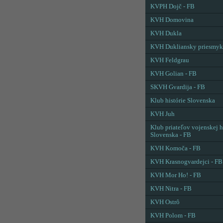
KVPH Dojč - FB
KVH Domovina
KVH Dukla
KVH Dukliansky priesmyk
KVH Feldgrau
KVH Golian - FB
SKVH Gvardija - FB
Klub histórie Slovenska
KVH Juh
Klub priateľov vojenskej h
Slovenska - FB
KVH Komoča - FB
KVH Krasnogvardejci - FB
KVH Mor Ho! - FB
KVH Nitra - FB
KVH Ostrô
KVH Polom - FB