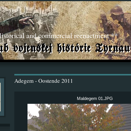
torical and commercial reenactment **
Adegem - Oostende 2011
Maldegem 01.JPG