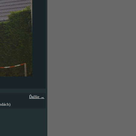
Ďalšie →
ndách)