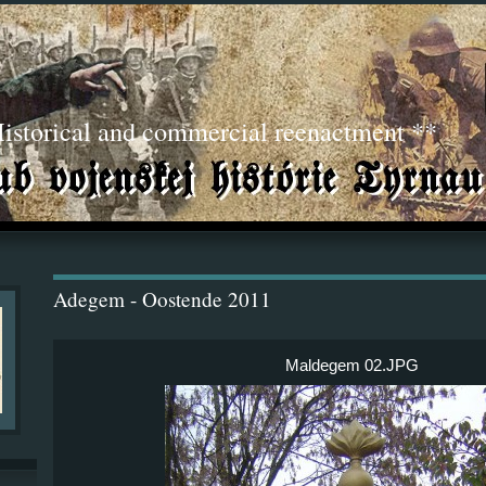
torical and commercial reenactment **
Adegem - Oostende 2011
Maldegem 02.JPG