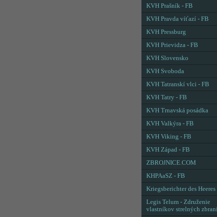
KVH Prašník - FB
KVH Pravda víťazí - FB
KVH Pressburg
KVH Prievidza - FB
KVH Slovensko
KVH Svoboda
KVH Tatranskí vlci - FB
KVH Tatry - FB
KVH Trnavská posádka
KVH Valkýra - FB
KVH Viking - FB
KVH Západ - FB
ZBROJNICE.COM
KHPAaSZ - FB
Kriegsberichter des Heeres
Legis Telum - Združenie
vlastníkov strelných zbran