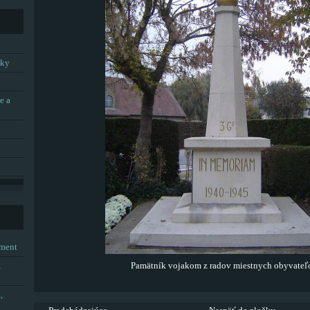
tky
e a
tment
,
Pamätník vojakom z radov miestnych obyvateľ
,