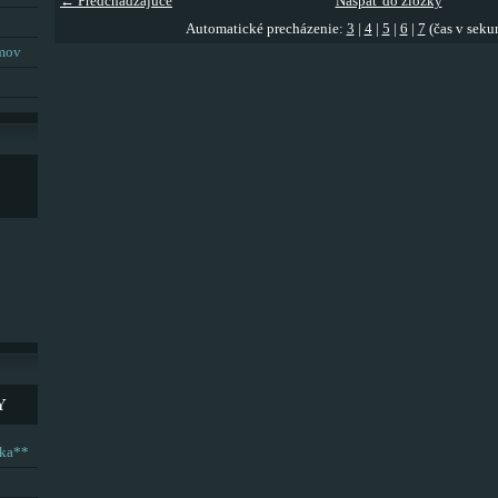
← Predchádzajúce
Naspäť do zložky
Automatické precházenie:
3
|
4
|
5
|
6
|
7
(čas v seku
umov
Y
ska**