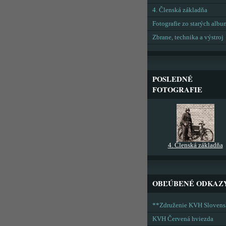
4. Členská základňa
Fotografie zo starých alb
Zbrane, technika a výstroj
POSLEDNÉ
FOTOGRAFIE
4. Členská základňa
OBĽÚBENÉ ODKAZ
**Združenie KVH Sloven
KVH Červená hviezda