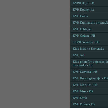
KVPH Dojč - FB
KVH Domovina
KVH Dukla
KVH Dukliansky priesmyk
KVH Feldgrau
KVH Golian - FB
SKVH Gvardija - FB
Klub histórie Slovenska
KVH Juh
Klub priateľov vojenskej h
Slovenska - FB
KVH Komoča - FB
KVH Krasnogvardejci - FB
KVH Mor Ho! - FB
KVH Nitra - FB
KVH Ostrô
KVH Polom - FB