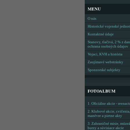
MENU
O nás
Historické vojenské jedno
Kontaktné údaje
Stanovy, tlačivá, 2 % z dan
ochrana osobných údajov
Vojaci, KVH a história
Zaujímavé webstránky
Sponzorské subjekty
FOTOALBUM
1. Oficiálne akcie - reenac
2. Klubové akcie, cvičenia
manévre a pietne akty
3. Zahraničné misie, múzeá
burzy a súvisiace akcie