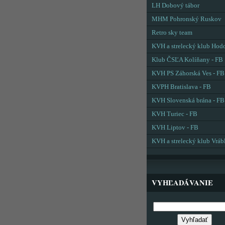
LH Dobový tábor
MHM Pohronský Ruskov
Retro sky team
KVH a strelecký klub Hod
Klub ČSĽA Kolíňany - FB
KVH PS Záhorská Ves - FB
KVPH Bratislava - FB
KVH Slovenská brána - FB
KVH Turiec - FB
KVH Liptov - FB
KVH a strelecký klub Vráb
VYHĽADÁVANIE