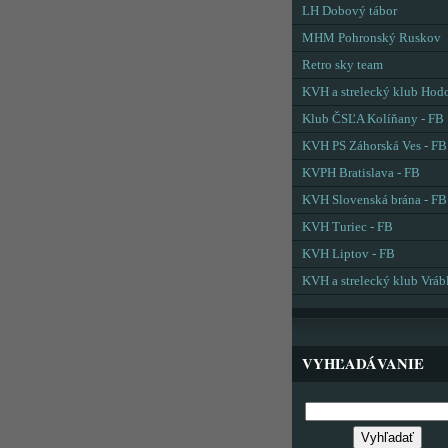
LH Dobový tábor
MHM Pohronský Ruskov
Retro sky team
KVH a strelecký klub Hod
Klub ČSĽA Kolíňany - FB
KVH PS Záhorská Ves - FB
KVPH Bratislava - FB
KVH Slovenská brána - FB
KVH Turiec - FB
KVH Liptov - FB
KVH a strelecký klub Vráb
VYHĽADÁVANIE