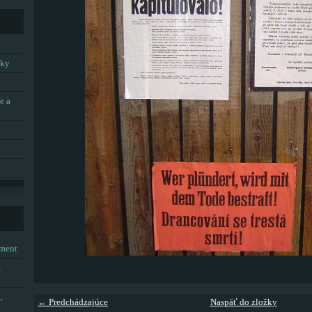
tky
e a
tment
,
,
← Predchádzajúce
Naspäť do zložky