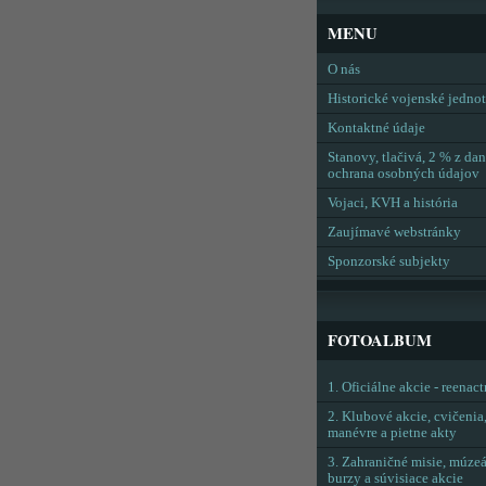
MENU
O nás
Historické vojenské jedno
Kontaktné údaje
Stanovy, tlačivá, 2 % z dan
ochrana osobných údajov
Vojaci, KVH a história
Zaujímavé webstránky
Sponzorské subjekty
FOTOALBUM
1. Oficiálne akcie - reenac
2. Klubové akcie, cvičenia
manévre a pietne akty
3. Zahraničné misie, múzeá
burzy a súvisiace akcie