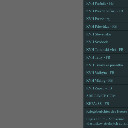
KVH Prašník - FB
KVH Pravda víťazí - FB
KVH Pressburg
KVH Prievidza - FB
KVH Slovensko
KVH Svoboda
KVH Tatranskí vlci - FB
KVH Tatry - FB
KVH Trnavská posádka
KVH Valkýra - FB
KVH Viking - FB
KVH Západ - FB
ZBROJNICE.COM
KHPAaSZ - FB
Kriegsberichter des Heeres
Legis Telum - Združenie
vlastníkov strelných zbran