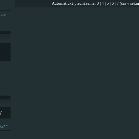
Automatické precházenie:
3
|
4
|
5
|
6
|
7
(čas v seku
umov
Y
ska**