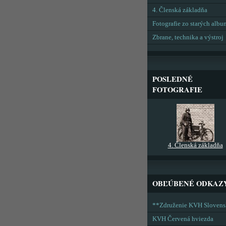
4. Členská základňa
Fotografie zo starých alb
Zbrane, technika a výstroj
POSLEDNÉ
FOTOGRAFIE
4. Členská základňa
OBĽÚBENÉ ODKAZ
**Združenie KVH Sloven
KVH Červená hviezda