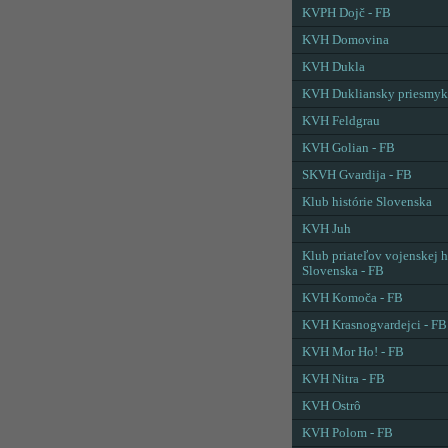
KVPH Dojč - FB
KVH Domovina
KVH Dukla
KVH Dukliansky priesmyk
KVH Feldgrau
KVH Golian - FB
SKVH Gvardija - FB
Klub histórie Slovenska
KVH Juh
Klub priateľov vojenskej h
Slovenska - FB
KVH Komoča - FB
KVH Krasnogvardejci - FB
KVH Mor Ho! - FB
KVH Nitra - FB
KVH Ostrô
KVH Polom - FB