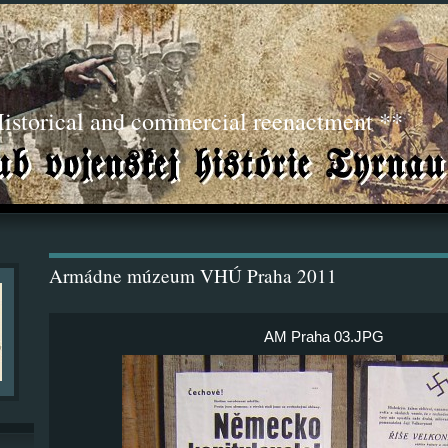
torical and commercial reenactment **
Armádne múzeum VHÚ Praha 2011
AM Praha 03.JPG