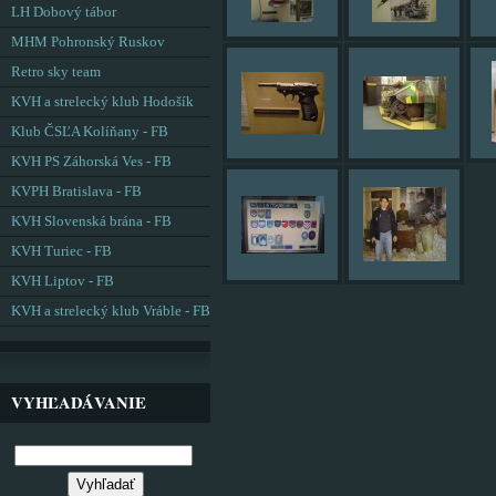
LH Dobový tábor
MHM Pohronský Ruskov
Retro sky team
KVH a strelecký klub Hodošík
Klub ČSĽA Kolíňany - FB
KVH PS Záhorská Ves - FB
KVPH Bratislava - FB
KVH Slovenská brána - FB
KVH Turiec - FB
KVH Liptov - FB
KVH a strelecký klub Vráble - FB
VYHĽADÁVANIE