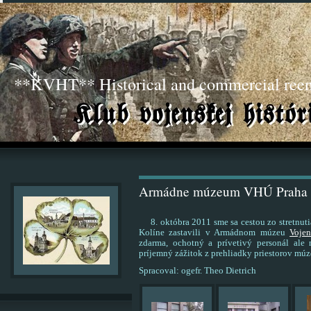
**KVHT** Historical and commercial ree
Armádne múzeum VHÚ Praha
8. októbra 2011 sme sa cestou zo stretnutia
Kolíne zastavili v Armádnom múzeu
Vojen
zdarma, ochotný a prívetivý personál ale
príjemný zážitok z prehliadky priestorov múz
Spracoval: ogefr. Theo Dietrich