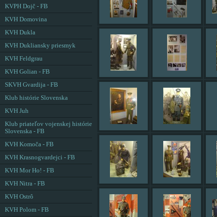
KVPH Dojč - FB
KVH Domovina
KVH Dukla
KVH Dukliansky priesmyk
KVH Feldgrau
KVH Golian - FB
SKVH Gvardija - FB
Klub histórie Slovenska
KVH Juh
Klub priateľov vojenskej histórie
Slovenska - FB
KVH Komoča - FB
KVH Krasnogvardejci - FB
KVH Mor Ho! - FB
KVH Nitra - FB
KVH Ostrô
KVH Polom - FB