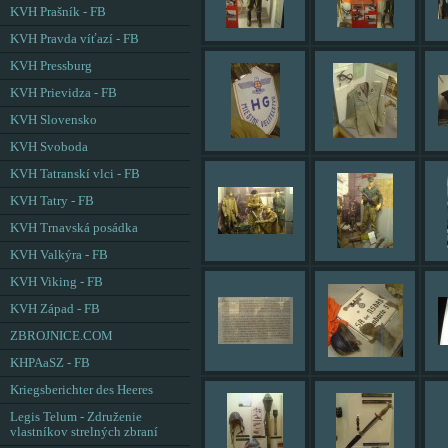
KVH Prašník - FB
KVH Pravda víťazí - FB
KVH Pressburg
KVH Prievidza - FB
KVH Slovensko
KVH Svoboda
KVH Tatranskí vlci - FB
KVH Tatry - FB
KVH Trnavská posádka
KVH Valkýra - FB
KVH Viking - FB
KVH Západ - FB
ZBROJNICE.COM
KHPAaSZ - FB
Kriegsberichter des Heeres
Legis Telum - Združenie
vlastníkov strelných zbraní