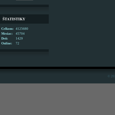
ŠTATISTIKY
Celkom:
4125680
Mesiac:
45704
Deň:
1429
Online:
72
© 20