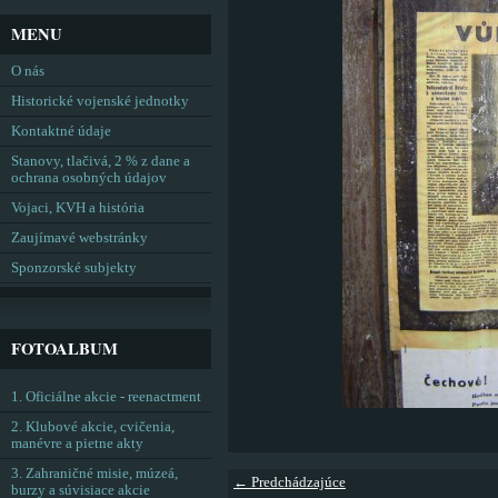
MENU
O nás
Historické vojenské jednotky
Kontaktné údaje
Stanovy, tlačivá, 2 % z dane a
ochrana osobných údajov
Vojaci, KVH a história
Zaujímavé webstránky
Sponzorské subjekty
FOTOALBUM
1. Oficiálne akcie - reenactment
2. Klubové akcie, cvičenia,
manévre a pietne akty
3. Zahraničné misie, múzeá,
← Predchádzajúce
burzy a súvisiace akcie