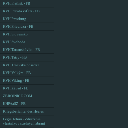
KVH Prašník - FB
KVH Pravda víťazí - FB
KVH Pressburg
KVH Prievidza - FB
KVH Slovensko
KVH Svoboda
KVH Tatranskí vlci - FB
KVH Tatry - FB
KVH Trnavská posádka
KVH Valkýra - FB
KVH Viking - FB
KVH Západ - FB
ZBROJNICE.COM
KHPAaSZ - FB
Kriegsberichter des Heeres
Legis Telum - Združenie
vlastníkov strelných zbraní