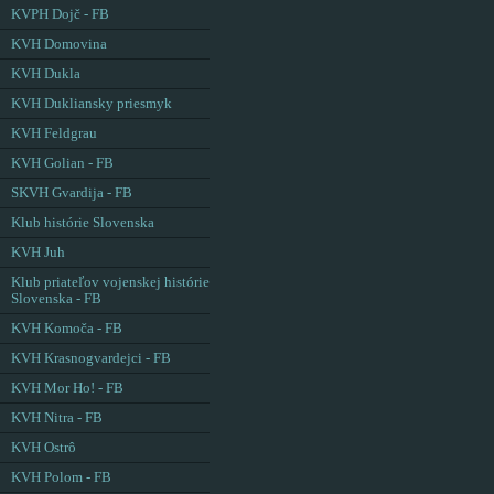
KVPH Dojč - FB
KVH Domovina
KVH Dukla
KVH Dukliansky priesmyk
KVH Feldgrau
KVH Golian - FB
SKVH Gvardija - FB
Klub histórie Slovenska
KVH Juh
Klub priateľov vojenskej histórie
Slovenska - FB
KVH Komoča - FB
KVH Krasnogvardejci - FB
KVH Mor Ho! - FB
KVH Nitra - FB
KVH Ostrô
KVH Polom - FB