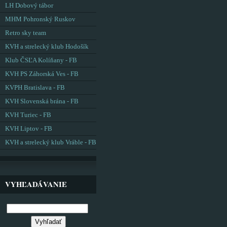
LH Dobový tábor
MHM Pohronský Ruskov
Retro sky team
KVH a strelecký klub Hodošík
Klub ČSĽA Kolíňany - FB
KVH PS Záhorská Ves - FB
KVPH Bratislava - FB
KVH Slovenská brána - FB
KVH Turiec - FB
KVH Liptov - FB
KVH a strelecký klub Vráble - FB
VYHĽADÁVANIE