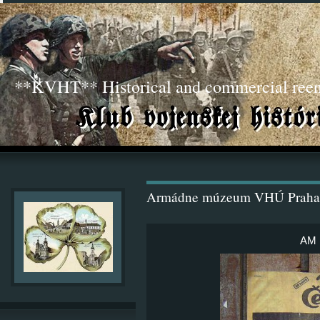
**KVHT** Historical and commercial ree
Armádne múzeum VHÚ Praha
AM 