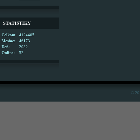
ŠTATISTIKY
Celkom:
4124405
Mesiac:
46173
Deň:
2032
Online:
52
© 20