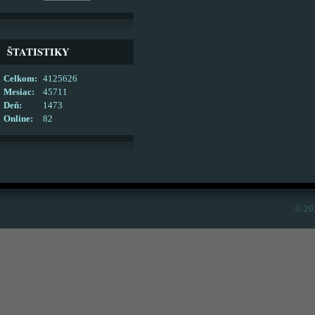
ŠTATISTIKY
Celkom:
4125626
Mesiac:
45711
Deň:
1473
Online:
82
© 20