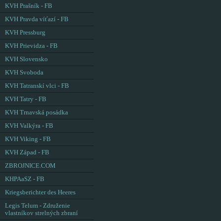
KVH Prašník - FB
KVH Pravda víťazí - FB
KVH Pressburg
KVH Prievidza - FB
KVH Slovensko
KVH Svoboda
KVH Tatranskí vlci - FB
KVH Tatry - FB
KVH Trnavská posádka
KVH Valkýra - FB
KVH Viking - FB
KVH Západ - FB
ZBROJNICE.COM
KHPAaSZ - FB
Kriegsberichter des Heeres
Legis Telum - Združenie
vlastníkov strelných zbraní