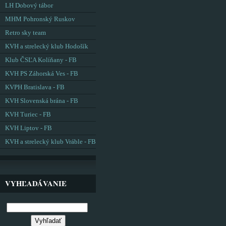
LH Dobový tábor
MHM Pohronský Ruskov
Retro sky team
KVH a strelecký klub Hodošík
Klub ČSĽA Kolíňany - FB
KVH PS Záhorská Ves - FB
KVPH Bratislava - FB
KVH Slovenská brána - FB
KVH Turiec - FB
KVH Liptov - FB
KVH a strelecký klub Vráble - FB
VYHĽADÁVANIE