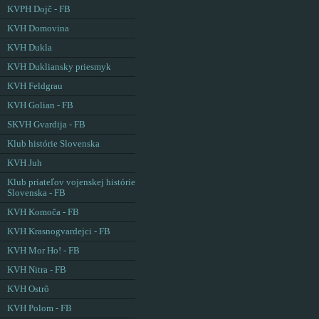
KVPH Dojč - FB
KVH Domovina
KVH Dukla
KVH Dukliansky priesmyk
KVH Feldgrau
KVH Golian - FB
SKVH Gvardija - FB
Klub histórie Slovenska
KVH Juh
Klub priateľov vojenskej histórie
Slovenska - FB
KVH Komoča - FB
KVH Krasnogvardejci - FB
KVH Mor Ho! - FB
KVH Nitra - FB
KVH Ostrô
KVH Polom - FB