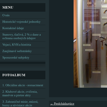
MENU
O nás
Historické vojenské jednotky
Kontaktné údaje
Stanovy, tlačivá, 2 % z dane a
ochrana osobných údajov
Vojaci, KVH a história
Zaujímavé webstránky
Sponzorské subjekty
FOTOALBUM
1. Oficiálne akcie - reenactment
2. Klubové akcie, cvičenia,
manévre a pietne akty
3. Zahraničné misie, múzeá,
← Predchádzajúce
burzy a súvisiace akcie