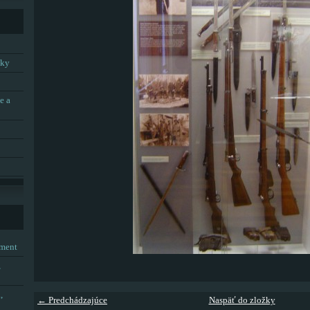
tky
e a
tment
,
,
← Predchádzajúce
Naspäť do zložky