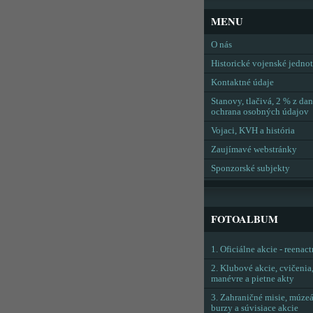
MENU
O nás
Historické vojenské jedno
Kontaktné údaje
Stanovy, tlačivá, 2 % z dan
ochrana osobných údajov
Vojaci, KVH a história
Zaujímavé webstránky
Sponzorské subjekty
FOTOALBUM
1. Oficiálne akcie - reenac
2. Klubové akcie, cvičenia
manévre a pietne akty
3. Zahraničné misie, múzeá
burzy a súvisiace akcie