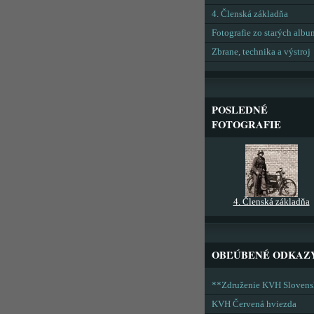
4. Členská základňa
Fotografie zo starých alb
Zbrane, technika a výstroj
POSLEDNÉ
FOTOGRAFIE
4. Členská základňa
OBĽÚBENÉ ODKAZ
**Združenie KVH Sloven
KVH Červená hviezda