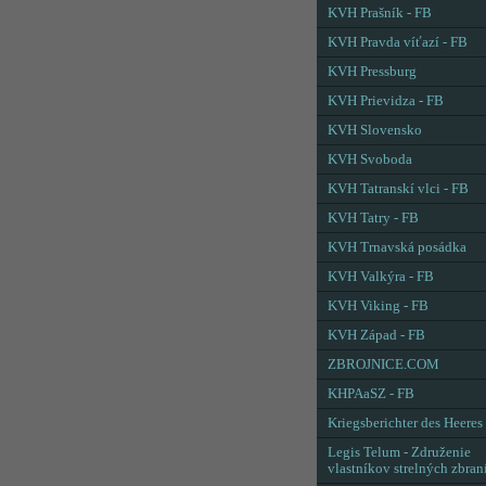
KVH Prašník - FB
KVH Pravda víťazí - FB
KVH Pressburg
KVH Prievidza - FB
KVH Slovensko
KVH Svoboda
KVH Tatranskí vlci - FB
KVH Tatry - FB
KVH Trnavská posádka
KVH Valkýra - FB
KVH Viking - FB
KVH Západ - FB
ZBROJNICE.COM
KHPAaSZ - FB
Kriegsberichter des Heeres
Legis Telum - Združenie
vlastníkov strelných zbran