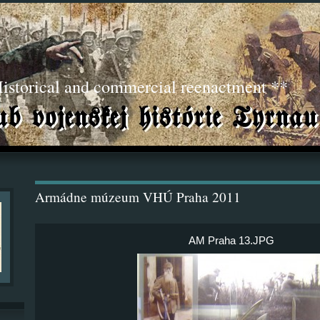
torical and commercial reenactment **
Armádne múzeum VHÚ Praha 2011
AM Praha 13.JPG