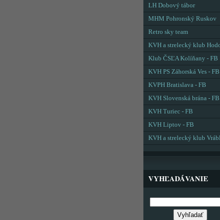
LH Dobový tábor
MHM Pohronský Ruskov
Retro sky team
KVH a strelecký klub Hod
Klub ČSĽA Kolíňany - FB
KVH PS Záhorská Ves - FB
KVPH Bratislava - FB
KVH Slovenská brána - FB
KVH Turiec - FB
KVH Liptov - FB
KVH a strelecký klub Vráb
VYHĽADÁVANIE