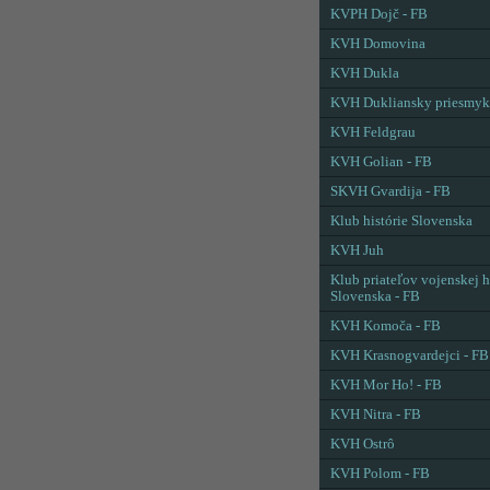
KVPH Dojč - FB
KVH Domovina
KVH Dukla
KVH Dukliansky priesmyk
KVH Feldgrau
KVH Golian - FB
SKVH Gvardija - FB
Klub histórie Slovenska
KVH Juh
Klub priateľov vojenskej h
Slovenska - FB
KVH Komoča - FB
KVH Krasnogvardejci - FB
KVH Mor Ho! - FB
KVH Nitra - FB
KVH Ostrô
KVH Polom - FB