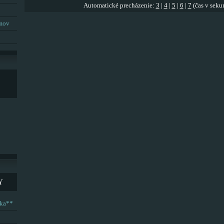
Automatické precházenie:
3
|
4
|
5
|
6
|
7
(čas v seku
umov
Y
ska**