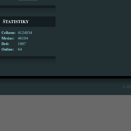
ŠTATISTIKY
Celkom:
4124034
Mesiac:
46104
Deň:
1987
Online:
64
© 20