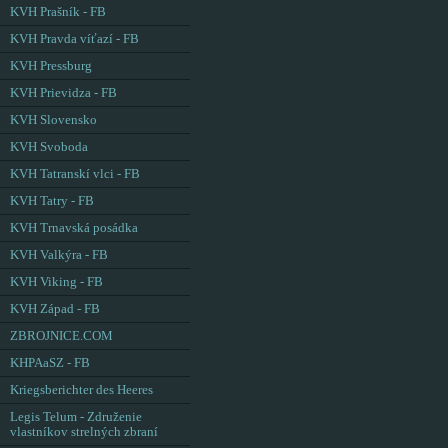
KVH Prašník - FB
KVH Pravda víťazí - FB
KVH Pressburg
KVH Prievidza - FB
KVH Slovensko
KVH Svoboda
KVH Tatranskí vlci - FB
KVH Tatry - FB
KVH Trnavská posádka
KVH Valkýra - FB
KVH Viking - FB
KVH Západ - FB
ZBROJNICE.COM
KHPAaSZ - FB
Kriegsberichter des Heeres
Legis Telum - Združenie
vlastníkov strelných zbraní