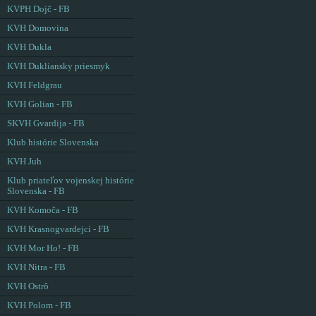
KVPH Dojč - FB
KVH Domovina
KVH Dukla
KVH Dukliansky priesmyk
KVH Feldgrau
KVH Golian - FB
SKVH Gvardija - FB
Klub histórie Slovenska
KVH Juh
Klub priateľov vojenskej histórie
Slovenska - FB
KVH Komoča - FB
KVH Krasnogvardejci - FB
KVH Mor Ho! - FB
KVH Nitra - FB
KVH Ostrô
KVH Polom - FB