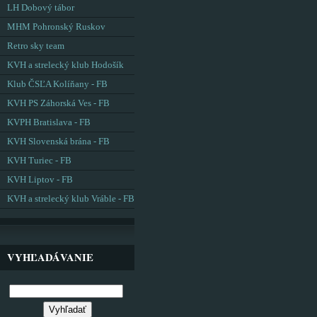
LH Dobový tábor
MHM Pohronský Ruskov
Retro sky team
KVH a strelecký klub Hodošík
Klub ČSĽA Kolíňany - FB
KVH PS Záhorská Ves - FB
KVPH Bratislava - FB
KVH Slovenská brána - FB
KVH Turiec - FB
KVH Liptov - FB
KVH a strelecký klub Vráble - FB
VYHĽADÁVANIE