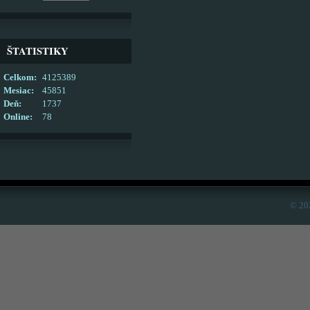
ŠTATISTIKY
Celkom:
4125389
Mesiac:
45851
Deň:
1737
Online:
78
© 20