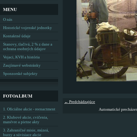
MENU
O nás
Historické vojenské jednotky
Kontaktné údaje
Stanovy, tlačivá, 2 % z dane a
ochrana osobných údajov
Vojaci, KVH a história
Zaujímavé webstránky
Sponzorské subjekty
FOTOALBUM
← Predchádzajúce
1. Oficiálne akcie - reenactment
Automatické precháze
2. Klubové akcie, cvičenia,
manévre a pietne akty
3. Zahraničné misie, múzeá,
burzy a súvisiace akcie