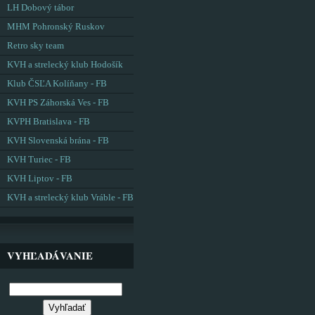
LH Dobový tábor
MHM Pohronský Ruskov
Retro sky team
KVH a strelecký klub Hodošík
Klub ČSĽA Kolíňany - FB
KVH PS Záhorská Ves - FB
KVPH Bratislava - FB
KVH Slovenská brána - FB
KVH Turiec - FB
KVH Liptov - FB
KVH a strelecký klub Vráble - FB
VYHĽADÁVANIE