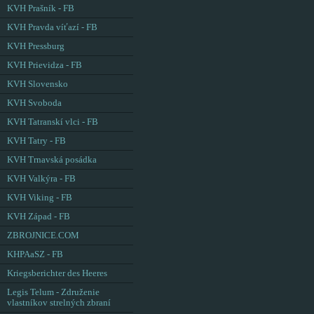
KVH Prašník - FB
KVH Pravda víťazí - FB
KVH Pressburg
KVH Prievidza - FB
KVH Slovensko
KVH Svoboda
KVH Tatranskí vlci - FB
KVH Tatry - FB
KVH Trnavská posádka
KVH Valkýra - FB
KVH Viking - FB
KVH Západ - FB
ZBROJNICE.COM
KHPAaSZ - FB
Kriegsberichter des Heeres
Legis Telum - Združenie
vlastníkov strelných zbraní