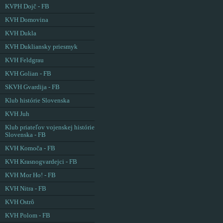
KVPH Dojč - FB
KVH Domovina
KVH Dukla
KVH Dukliansky priesmyk
KVH Feldgrau
KVH Golian - FB
SKVH Gvardija - FB
Klub histórie Slovenska
KVH Juh
Klub priateľov vojenskej histórie
Slovenska - FB
KVH Komoča - FB
KVH Krasnogvardejci - FB
KVH Mor Ho! - FB
KVH Nitra - FB
KVH Ostrô
KVH Polom - FB