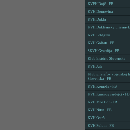
KVPH Dojč - FB
KVH Domovina
KVH Dukla
KVH Dukliansky priesmyk
KVH Feldgrau
KVH Golian - FB
SKVH Gvardija - FB
Klub histórie Slovenska
KVH Juh
Klub priateľov vojenskej h
Slovenska - FB
KVH Komoča - FB
KVH Krasnogvardejci - FB
KVH Mor Ho! - FB
KVH Nitra - FB
KVH Ostrô
KVH Polom - FB