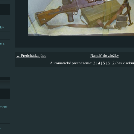
tky
e a
← Predchádzajúce
Naspäť do zložky
Automatické precházenie:
3
|
4
|
5
|
6
|
7
(čas v seku
tment
,
,