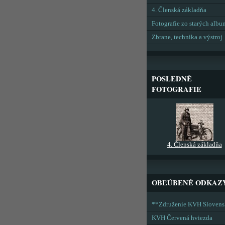
4. Členská základňa
Fotografie zo starých alb
Zbrane, technika a výstroj
POSLEDNÉ
FOTOGRAFIE
4. Členská základňa
OBĽÚBENÉ ODKAZ
**Združenie KVH Sloven
KVH Červená hviezda