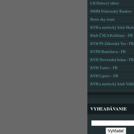
LH Dobový tábor
MHM Pohronský Ruskov
Retro sky team
KVH a strelecký klub Hod
Klub ČSĽA Kolíňany - FB
KVH PS Záhorská Ves - FB
KVPH Bratislava - FB
KVH Slovenská brána - FB
KVH Turiec - FB
KVH Liptov - FB
KVH a strelecký klub Vráb
VYHĽADÁVANIE