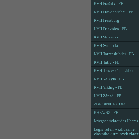
KVH Prašník - FB
KVH Pravda víťazí - FB
KVH Pressburg
KVH Prievidza - FB
KVH Slovensko
KVH Svoboda
KVH Tatranskí vlci - FB
KVH Tatry - FB
KVH Trnavská posádka
KVH Valkýra - FB
KVH Viking - FB
KVH Západ - FB
ZBROJNICE.COM
KHPAaSZ - FB
Kriegsberichter des Heeres
Legis Telum - Združenie
vlastníkov strelných zbran