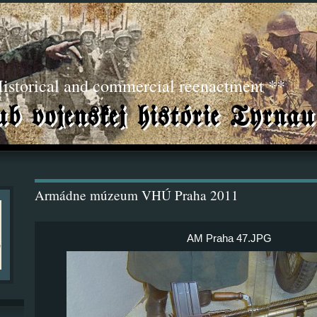
torical and commercial reenactment **
Armádne múzeum VHÚ Praha 2011
AM Praha 47.JPG