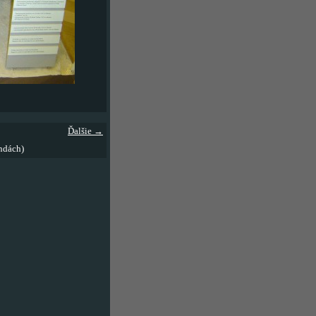
Ďalšie →
ndách)