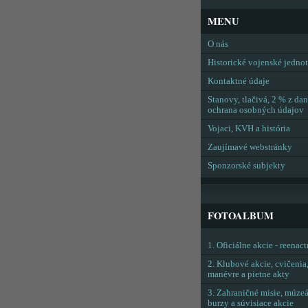
MENU
O nás
Historické vojenské jedno
Kontaktné údaje
Stanovy, tlačivá, 2 % z dan
ochrana osobných údajov
Vojaci, KVH a história
Zaujímavé webstránky
Sponzorské subjekty
FOTOALBUM
1. Oficiálne akcie - reenac
2. Klubové akcie, cvičenia
manévre a pietne akty
3. Zahraničné misie, múzeá
burzy a súvisiace akcie