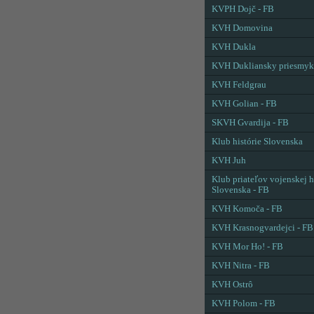
KVPH Dojč - FB
KVH Domovina
KVH Dukla
KVH Dukliansky priesmyk
KVH Feldgrau
KVH Golian - FB
SKVH Gvardija - FB
Klub histórie Slovenska
KVH Juh
Klub priateľov vojenskej h
Slovenska - FB
KVH Komoča - FB
KVH Krasnogvardejci - FB
KVH Mor Ho! - FB
KVH Nitra - FB
KVH Ostrô
KVH Polom - FB