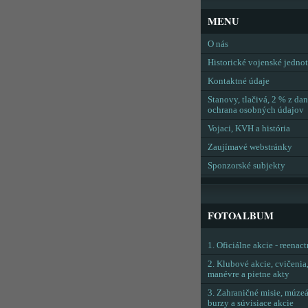
MENU
O nás
Historické vojenské jedno
Kontaktné údaje
Stanovy, tlačivá, 2 % z dan
ochrana osobných údajov
Vojaci, KVH a história
Zaujímavé webstránky
Sponzorské subjekty
FOTOALBUM
1. Oficiálne akcie - reenac
2. Klubové akcie, cvičenia
manévre a pietne akty
3. Zahraničné misie, múzeá
burzy a súvisiace akcie