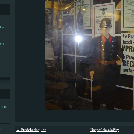
tky
e a
tment
,
,
← Predchádzajúce
Naspäť do zložky