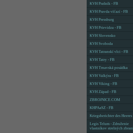
KVH Prašník - FB
KVH Pravda víťazí - FB
KVH Pressburg
KVH Prievidza - FB
KVH Slovensko
KVH Svoboda
KVH Tatranskí vlci - FB
KVH Tatry - FB
KVH Trnavská posádka
KVH Valkýra - FB
KVH Viking - FB
KVH Západ - FB
ZBROJNICE.COM
KHPAaSZ - FB
Kriegsberichter des Heeres
Legis Telum - Združenie
vlastníkov strelných zbran