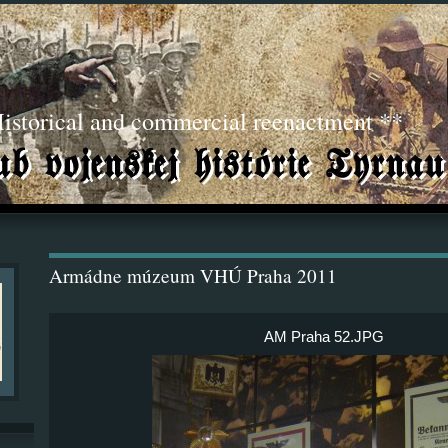
torical and commercial reenactment **
Armádne múzeum VHÚ Praha 2011
AM Praha 52.JPG