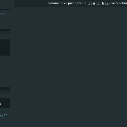
Automatické precházenie:
3
|
4
|
5
|
6
|
7
(čas v seku
umov
Y
ska**