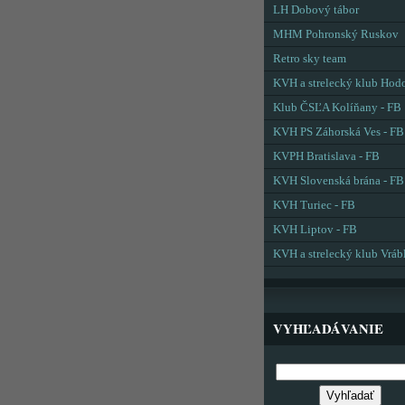
LH Dobový tábor
MHM Pohronský Ruskov
Retro sky team
KVH a strelecký klub Hod
Klub ČSĽA Kolíňany - FB
KVH PS Záhorská Ves - FB
KVPH Bratislava - FB
KVH Slovenská brána - FB
KVH Turiec - FB
KVH Liptov - FB
KVH a strelecký klub Vráb
VYHĽADÁVANIE