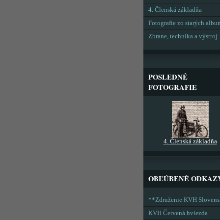
4. Členská základňa
Fotografie zo starých alb
Zbrane, technika a výstroj
POSLEDNÉ
FOTOGRAFIE
4. Členská základňa
OBĽÚBENÉ ODKAZ
**Združenie KVH Sloven
KVH Červená hviezda