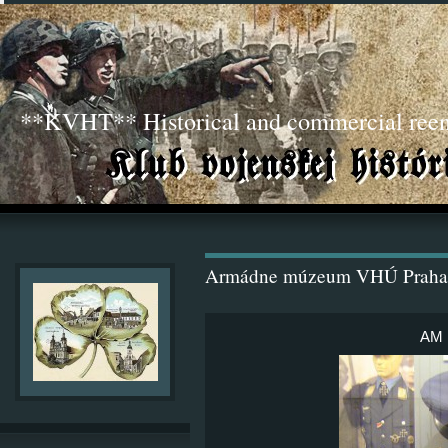
**KVHT** Historical and commercial ree
Armádne múzeum VHÚ Praha
AM 