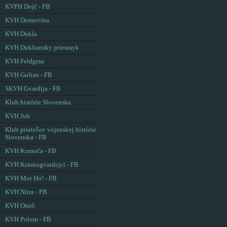
KVPH Dojč - FB
KVH Domovina
KVH Dukla
KVH Dukliansky priesmyk
KVH Feldgrau
KVH Golian - FB
SKVH Gvardija - FB
Klub histórie Slovenska
KVH Juh
Klub priateľov vojenskej histórie
Slovenska - FB
KVH Komoča - FB
KVH Krasnogvardejci - FB
KVH Mor Ho! - FB
KVH Nitra - FB
KVH Ostrô
KVH Polom - FB