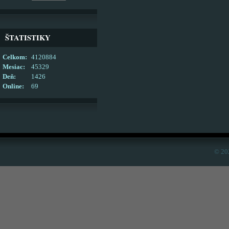
ŠTATISTIKY
Celkom:
4120884
Mesiac:
45329
Deň:
1426
Online:
69
© 20