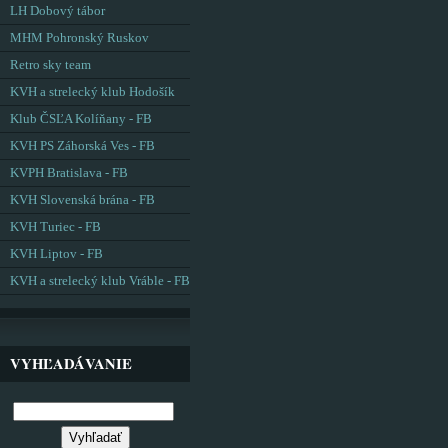
LH Dobový tábor
MHM Pohronský Ruskov
Retro sky team
KVH a strelecký klub Hodošík
Klub ČSĽA Kolíňany - FB
KVH PS Záhorská Ves - FB
KVPH Bratislava - FB
KVH Slovenská brána - FB
KVH Turiec - FB
KVH Liptov - FB
KVH a strelecký klub Vráble - FB
VYHĽADÁVANIE