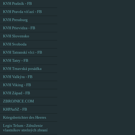
KVH Prašník - FB
KVH Pravda víťazí - FB
KVH Pressburg
KVH Prievidza - FB
KVH Slovensko
KVH Svoboda
KVH Tatranskí vlci - FB
KVH Tatry - FB
KVH Trnavská posádka
KVH Valkýra - FB
KVH Viking - FB
KVH Západ - FB
ZBROJNICE.COM
KHPAaSZ - FB
Kriegsberichter des Heeres
Legis Telum - Združenie
vlastníkov strelných zbraní