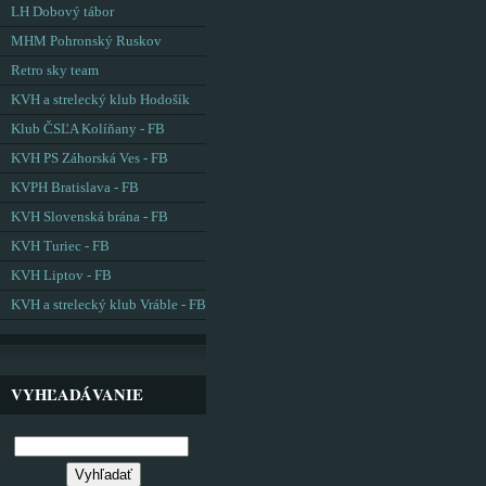
LH Dobový tábor
MHM Pohronský Ruskov
Retro sky team
KVH a strelecký klub Hodošík
Klub ČSĽA Kolíňany - FB
KVH PS Záhorská Ves - FB
KVPH Bratislava - FB
KVH Slovenská brána - FB
KVH Turiec - FB
KVH Liptov - FB
KVH a strelecký klub Vráble - FB
VYHĽADÁVANIE