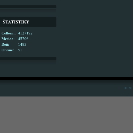
ŠTATISTIKY
Celkom:
4127192
Mesiac:
45706
Deň:
1483
Online:
51
© 20