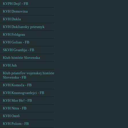
KVPH Dojč - FB
KVH Domovina
KVH Dukla
KVH Dukliansky priesmyk
KVH Feldgrau
KVH Golian - FB
SKVH Gvardija - FB
Klub histórie Slovenska
KVH Juh
Klub priateľov vojenskej histórie
Slovenska - FB
KVH Komoča - FB
KVH Krasnogvardejci - FB
KVH Mor Ho! - FB
KVH Nitra - FB
KVH Ostrô
KVH Polom - FB