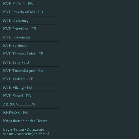
KVH Prašník - FB
KVH Pravda víťazí - FB
KVH Pressburg
KVH Prievidza - FB
KVH Slovensko
KVH Svoboda
KVH Tatranskí vlci - FB
KVH Tatry - FB
KVH Trnavská posádka
KVH Valkýra - FB
KVH Viking - FB
KVH Západ - FB
ZBROJNICE.COM
KHPAaSZ - FB
Kriegsberichter des Heeres
Legis Telum - Združenie
vlastníkov strelných zbraní