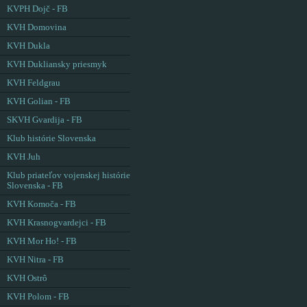
KVPH Dojč - FB
KVH Domovina
KVH Dukla
KVH Dukliansky priesmyk
KVH Feldgrau
KVH Golian - FB
SKVH Gvardija - FB
Klub histórie Slovenska
KVH Juh
Klub priateľov vojenskej histórie
Slovenska - FB
KVH Komoča - FB
KVH Krasnogvardejci - FB
KVH Mor Ho! - FB
KVH Nitra - FB
KVH Ostrô
KVH Polom - FB