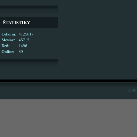
ŠTATISTIKY
Celkom:
4125617
Mesiac:
45715
Deň:
1496
Online:
89
© 20