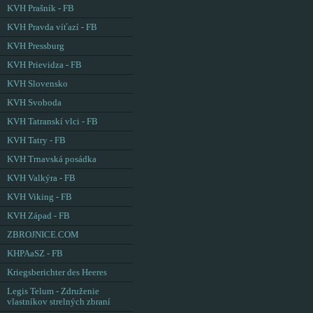
KVH Prašník - FB
KVH Pravda víťazí - FB
KVH Pressburg
KVH Prievidza - FB
KVH Slovensko
KVH Svoboda
KVH Tatranskí vlci - FB
KVH Tatry - FB
KVH Trnavská posádka
KVH Valkýra - FB
KVH Viking - FB
KVH Západ - FB
ZBROJNICE.COM
KHPAaSZ - FB
Kriegsberichter des Heeres
Legis Telum - Združenie
vlastníkov strelných zbraní