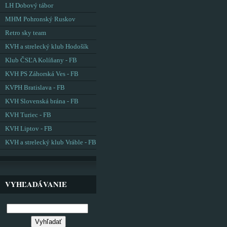
LH Dobový tábor
MHM Pohronský Ruskov
Retro sky team
KVH a strelecký klub Hodošík
Klub ČSĽA Kolíňany - FB
KVH PS Záhorská Ves - FB
KVPH Bratislava - FB
KVH Slovenská brána - FB
KVH Turiec - FB
KVH Liptov - FB
KVH a strelecký klub Vráble - FB
VYHĽADÁVANIE