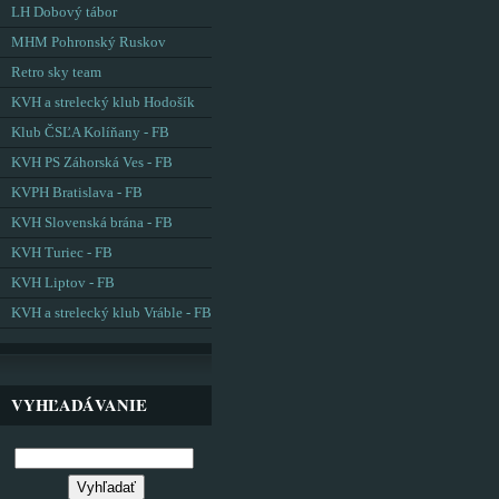
LH Dobový tábor
MHM Pohronský Ruskov
Retro sky team
KVH a strelecký klub Hodošík
Klub ČSĽA Kolíňany - FB
KVH PS Záhorská Ves - FB
KVPH Bratislava - FB
KVH Slovenská brána - FB
KVH Turiec - FB
KVH Liptov - FB
KVH a strelecký klub Vráble - FB
VYHĽADÁVANIE