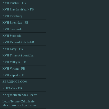
KVH Prašník - FB
KVH Pravda víťazí - FB
KVH Pressburg
KVH Prievidza - FB
KVH Slovensko
KVH Svoboda
KVH Tatranskí vlci - FB
KVH Tatry - FB
KVH Trnavská posádka
KVH Valkýra - FB
KVH Viking - FB
KVH Západ - FB
ZBROJNICE.COM
KHPAaSZ - FB
Kriegsberichter des Heeres
Legis Telum - Združenie
vlastníkov strelných zbraní