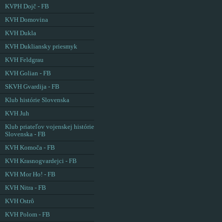
KVPH Dojč - FB
KVH Domovina
KVH Dukla
KVH Dukliansky priesmyk
KVH Feldgrau
KVH Golian - FB
SKVH Gvardija - FB
Klub histórie Slovenska
KVH Juh
Klub priateľov vojenskej histórie
Slovenska - FB
KVH Komoča - FB
KVH Krasnogvardejci - FB
KVH Mor Ho! - FB
KVH Nitra - FB
KVH Ostrô
KVH Polom - FB