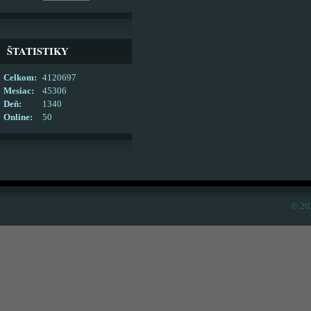
ŠTATISTIKY
Celkom:
4120697
Mesiac:
45306
Deň:
1340
Online:
50
© 20