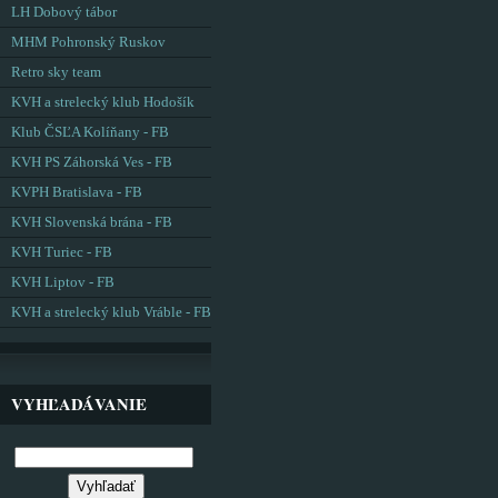
LH Dobový tábor
MHM Pohronský Ruskov
Retro sky team
KVH a strelecký klub Hodošík
Klub ČSĽA Kolíňany - FB
KVH PS Záhorská Ves - FB
KVPH Bratislava - FB
KVH Slovenská brána - FB
KVH Turiec - FB
KVH Liptov - FB
KVH a strelecký klub Vráble - FB
VYHĽADÁVANIE