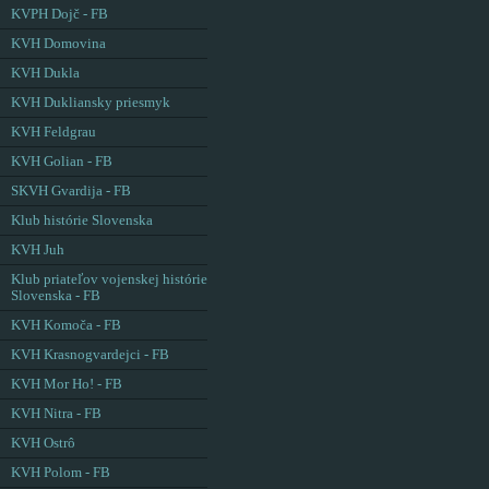
KVPH Dojč - FB
KVH Domovina
KVH Dukla
KVH Dukliansky priesmyk
KVH Feldgrau
KVH Golian - FB
SKVH Gvardija - FB
Klub histórie Slovenska
KVH Juh
Klub priateľov vojenskej histórie
Slovenska - FB
KVH Komoča - FB
KVH Krasnogvardejci - FB
KVH Mor Ho! - FB
KVH Nitra - FB
KVH Ostrô
KVH Polom - FB