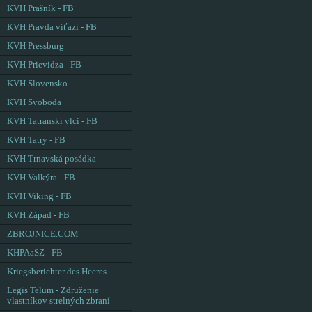
KVH Prašník - FB
KVH Pravda víťazí - FB
KVH Pressburg
KVH Prievidza - FB
KVH Slovensko
KVH Svoboda
KVH Tatranskí vlci - FB
KVH Tatry - FB
KVH Trnavská posádka
KVH Valkýra - FB
KVH Viking - FB
KVH Západ - FB
ZBROJNICE.COM
KHPAaSZ - FB
Kriegsberichter des Heeres
Legis Telum - Združenie
vlastníkov strelných zbraní