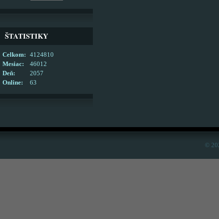
ŠTATISTIKY
Celkom:
4124810
Mesiac:
46012
Deň:
2057
Online:
63
© 20