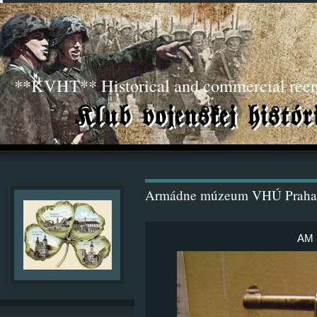
**KVHT** Historical and commercial ree
Armádne múzeum VHÚ Praha
AM 