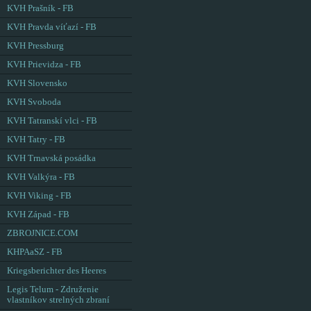
KVH Prašník - FB
KVH Pravda víťazí - FB
KVH Pressburg
KVH Prievidza - FB
KVH Slovensko
KVH Svoboda
KVH Tatranskí vlci - FB
KVH Tatry - FB
KVH Trnavská posádka
KVH Valkýra - FB
KVH Viking - FB
KVH Západ - FB
ZBROJNICE.COM
KHPAaSZ - FB
Kriegsberichter des Heeres
Legis Telum - Združenie
vlastníkov strelných zbraní