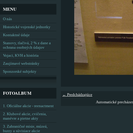
MENU
O nás
Historické vojenské jednotky
Kontaktné údaje
Stanovy, tlačivá, 2 % z dane a
ochrana osobných údajov
Vojaci, KVH a história
Zaujímavé webstránky
Sponzorské subjekty
FOTOALBUM
← Predchádzajúce
Automatické precháze
1. Oficiálne akcie - reenactment
2. Klubové akcie, cvičenia,
manévre a pietne akty
3. Zahraničné misie, múzeá,
burzy a súvisiace akcie