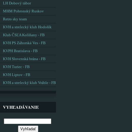
LH Dobový tábor
MHM Pohronský Ruskov
Retro sky team
KVH a strelecký klub Hodošík
Klub ČSĽA Kolíňany - FB
KVH PS Záhorská Ves - FB
KVPH Bratislava - FB
KVH Slovenská brána - FB
KVH Turiec - FB
KVH Liptov - FB
KVH a strelecký klub Vráble - FB
VYHĽADÁVANIE