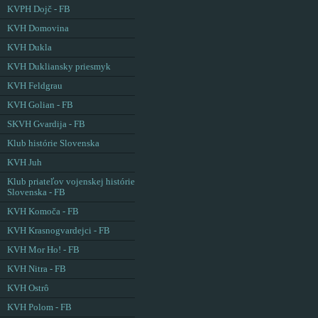
KVPH Dojč - FB
KVH Domovina
KVH Dukla
KVH Dukliansky priesmyk
KVH Feldgrau
KVH Golian - FB
SKVH Gvardija - FB
Klub histórie Slovenska
KVH Juh
Klub priateľov vojenskej histórie
Slovenska - FB
KVH Komoča - FB
KVH Krasnogvardejci - FB
KVH Mor Ho! - FB
KVH Nitra - FB
KVH Ostrô
KVH Polom - FB