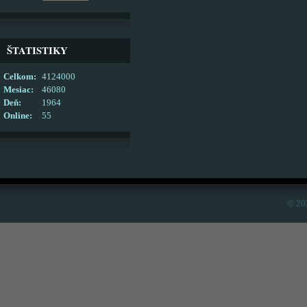
ŠTATISTIKY
Celkom:
4124000
Mesiac:
46080
Deň:
1964
Online:
55
© 20