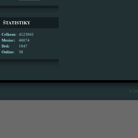
ŠTATISTIKY
Celkom:
4123941
Mesiac:
46074
Deň:
1947
Online:
58
© 20