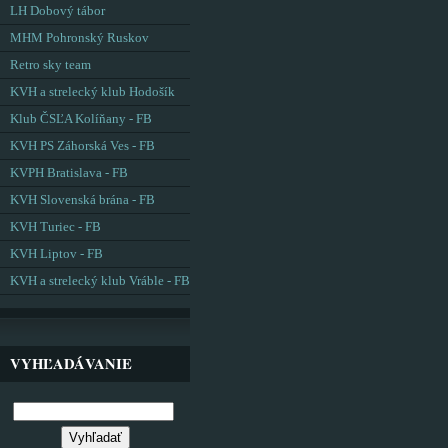
LH Dobový tábor
MHM Pohronský Ruskov
Retro sky team
KVH a strelecký klub Hodošík
Klub ČSĽA Kolíňany - FB
KVH PS Záhorská Ves - FB
KVPH Bratislava - FB
KVH Slovenská brána - FB
KVH Turiec - FB
KVH Liptov - FB
KVH a strelecký klub Vráble - FB
VYHĽADÁVANIE