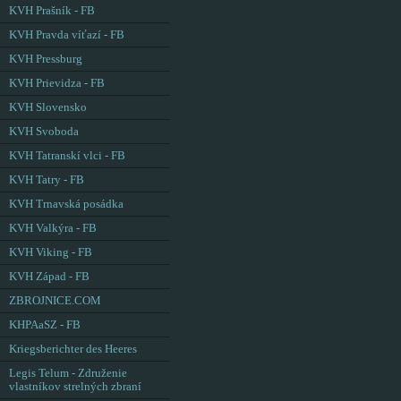
KVH Prašník - FB
KVH Pravda víťazí - FB
KVH Pressburg
KVH Prievidza - FB
KVH Slovensko
KVH Svoboda
KVH Tatranskí vlci - FB
KVH Tatry - FB
KVH Trnavská posádka
KVH Valkýra - FB
KVH Viking - FB
KVH Západ - FB
ZBROJNICE.COM
KHPAaSZ - FB
Kriegsberichter des Heeres
Legis Telum - Združenie
vlastníkov strelných zbraní