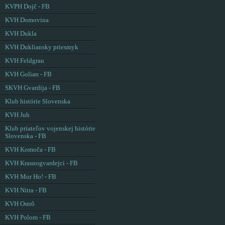
KVPH Dojč - FB
KVH Domovina
KVH Dukla
KVH Dukliansky priesmyk
KVH Feldgrau
KVH Golian - FB
SKVH Gvardija - FB
Klub histórie Slovenska
KVH Juh
Klub priateľov vojenskej histórie
Slovenska - FB
KVH Komoča - FB
KVH Krasnogvardejci - FB
KVH Mor Ho! - FB
KVH Nitra - FB
KVH Ostrô
KVH Polom - FB