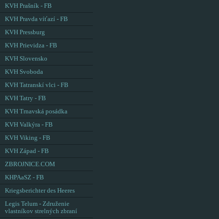
KVH Prašník - FB
KVH Pravda víťazí - FB
KVH Pressburg
KVH Prievidza - FB
KVH Slovensko
KVH Svoboda
KVH Tatranskí vlci - FB
KVH Tatry - FB
KVH Trnavská posádka
KVH Valkýra - FB
KVH Viking - FB
KVH Západ - FB
ZBROJNICE.COM
KHPAaSZ - FB
Kriegsberichter des Heeres
Legis Telum - Združenie
vlastníkov strelných zbraní