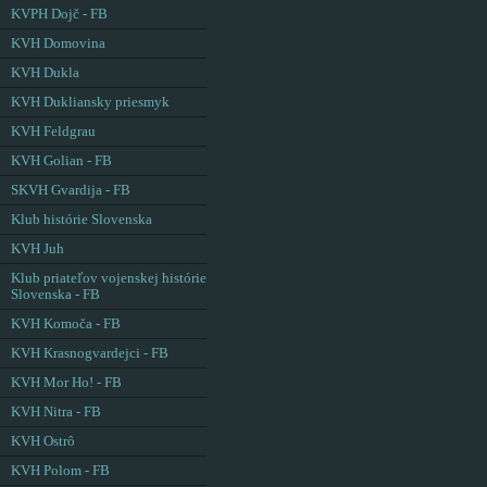
KVPH Dojč - FB
KVH Domovina
KVH Dukla
KVH Dukliansky priesmyk
KVH Feldgrau
KVH Golian - FB
SKVH Gvardija - FB
Klub histórie Slovenska
KVH Juh
Klub priateľov vojenskej histórie
Slovenska - FB
KVH Komoča - FB
KVH Krasnogvardejci - FB
KVH Mor Ho! - FB
KVH Nitra - FB
KVH Ostrô
KVH Polom - FB