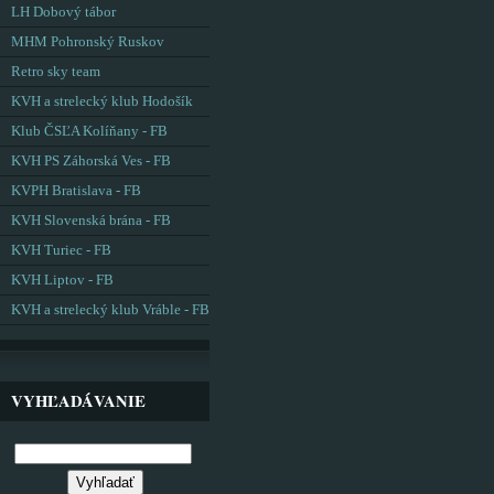
LH Dobový tábor
MHM Pohronský Ruskov
Retro sky team
KVH a strelecký klub Hodošík
Klub ČSĽA Kolíňany - FB
KVH PS Záhorská Ves - FB
KVPH Bratislava - FB
KVH Slovenská brána - FB
KVH Turiec - FB
KVH Liptov - FB
KVH a strelecký klub Vráble - FB
VYHĽADÁVANIE