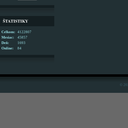
ŠTATISTIKY
Celkom:
4122807
Mesiac:
45857
Deň:
1693
Online:
84
© 20