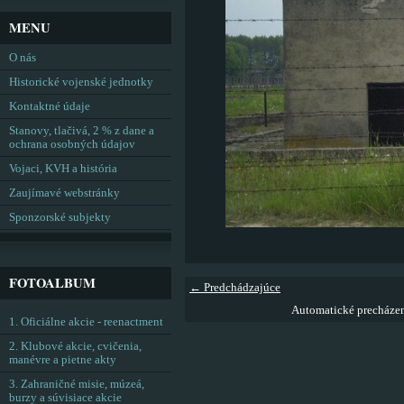
MENU
O nás
Historické vojenské jednotky
Kontaktné údaje
Stanovy, tlačivá, 2 % z dane a
ochrana osobných údajov
Vojaci, KVH a história
Zaujímavé webstránky
Sponzorské subjekty
FOTOALBUM
← Predchádzajúce
Automatické precháze
1. Oficiálne akcie - reenactment
2. Klubové akcie, cvičenia,
manévre a pietne akty
3. Zahraničné misie, múzeá,
burzy a súvisiace akcie