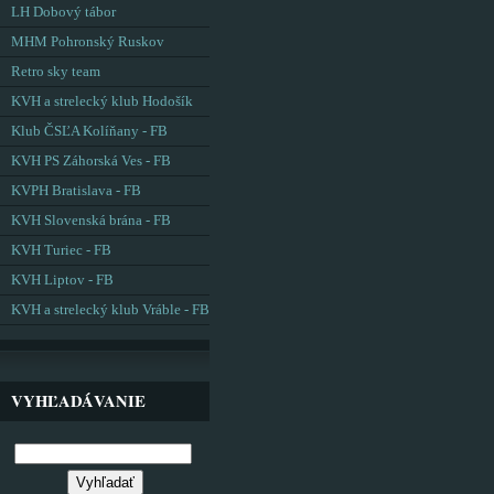
LH Dobový tábor
MHM Pohronský Ruskov
Retro sky team
KVH a strelecký klub Hodošík
Klub ČSĽA Kolíňany - FB
KVH PS Záhorská Ves - FB
KVPH Bratislava - FB
KVH Slovenská brána - FB
KVH Turiec - FB
KVH Liptov - FB
KVH a strelecký klub Vráble - FB
VYHĽADÁVANIE