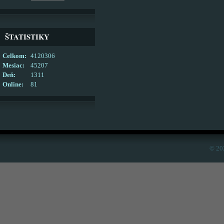
ŠTATISTIKY
Celkom:
4120306
Mesiac:
45207
Deň:
1311
Online:
81
© 20