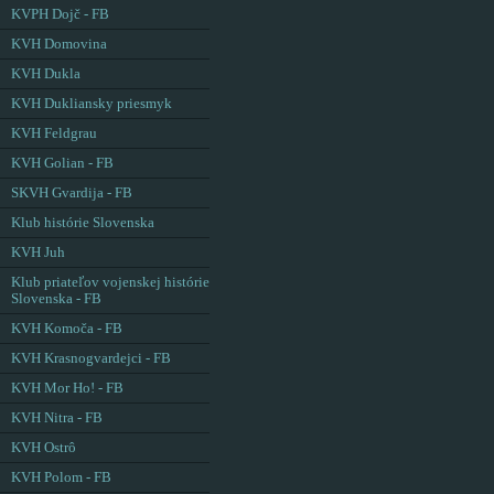
KVPH Dojč - FB
KVH Domovina
KVH Dukla
KVH Dukliansky priesmyk
KVH Feldgrau
KVH Golian - FB
SKVH Gvardija - FB
Klub histórie Slovenska
KVH Juh
Klub priateľov vojenskej histórie
Slovenska - FB
KVH Komoča - FB
KVH Krasnogvardejci - FB
KVH Mor Ho! - FB
KVH Nitra - FB
KVH Ostrô
KVH Polom - FB