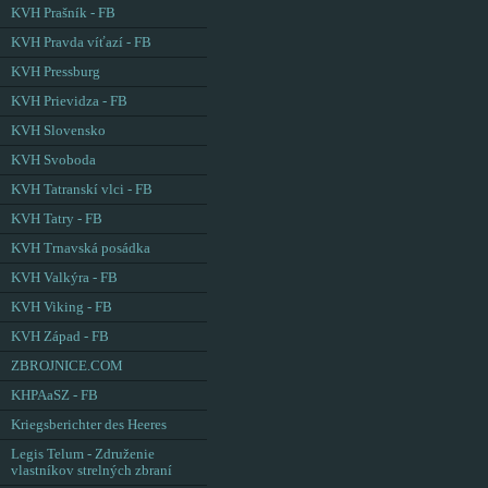
KVH Prašník - FB
KVH Pravda víťazí - FB
KVH Pressburg
KVH Prievidza - FB
KVH Slovensko
KVH Svoboda
KVH Tatranskí vlci - FB
KVH Tatry - FB
KVH Trnavská posádka
KVH Valkýra - FB
KVH Viking - FB
KVH Západ - FB
ZBROJNICE.COM
KHPAaSZ - FB
Kriegsberichter des Heeres
Legis Telum - Združenie
vlastníkov strelných zbraní