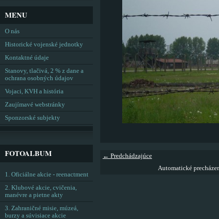
MENU
O nás
Historické vojenské jednotky
Kontaktné údaje
Stanovy, tlačivá, 2 % z dane a
ochrana osobných údajov
Vojaci, KVH a história
Zaujímavé webstránky
Sponzorské subjekty
FOTOALBUM
← Predchádzajúce
Automatické precháze
1. Oficiálne akcie - reenactment
2. Klubové akcie, cvičenia,
manévre a pietne akty
3. Zahraničné misie, múzeá,
burzy a súvisiace akcie