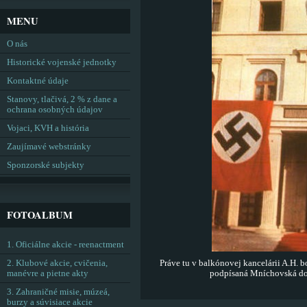
MENU
O nás
Historické vojenské jednotky
Kontaktné údaje
Stanovy, tlačivá, 2 % z dane a
ochrana osobných údajov
Vojaci, KVH a história
Zaujímavé webstránky
Sponzorské subjekty
FOTOALBUM
1. Oficiálne akcie - reenactment
2. Klubové akcie, cvičenia,
Práve tu v balkónovej kancelárii A.H. 
manévre a pietne akty
podpísaná Mníchovská do
3. Zahraničné misie, múzeá,
burzy a súvisiace akcie