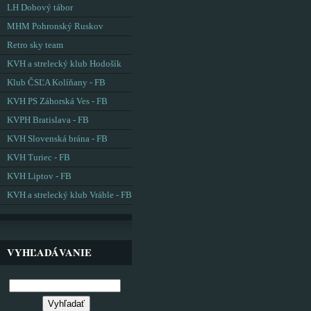
LH Dobový tábor
MHM Pohronský Ruskov
Retro sky team
KVH a strelecký klub Hodošík
Klub ČSĽA Kolíňany - FB
KVH PS Záhorská Ves - FB
KVPH Bratislava - FB
KVH Slovenská brána - FB
KVH Turiec - FB
KVH Liptov - FB
KVH a strelecký klub Vráble - FB
VYHĽADÁVANIE