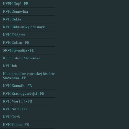
KVPH Dojč - FB
KVH Domovina
KVH Dukla
KVH Dukliansky priesmyk
KVH Feldgrau
KVH Golian - FB
SKVH Gvardija - FB
Klub histórie Slovenska
KVH Juh
Klub priateľov vojenskej histórie
Slovenska - FB
KVH Komoča - FB
KVH Krasnogvardejci - FB
KVH Mor Ho! - FB
KVH Nitra - FB
KVH Ostrô
KVH Polom - FB