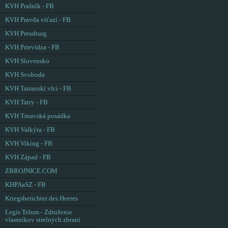
KVH Prašník - FB
KVH Pravda víťazí - FB
KVH Pressburg
KVH Prievidza - FB
KVH Slovensko
KVH Svoboda
KVH Tatranskí vlci - FB
KVH Tatry - FB
KVH Trnavská posádka
KVH Valkýra - FB
KVH Viking - FB
KVH Západ - FB
ZBROJNICE.COM
KHPAaSZ - FB
Kriegsberichter des Heeres
Legis Telum - Združenie
vlastníkov strelných zbraní