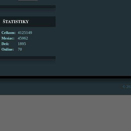
ŠTATISTIKY
Celkom:
4125149
Mesiac:
45962
Deň:
1895
Online:
70
© 20