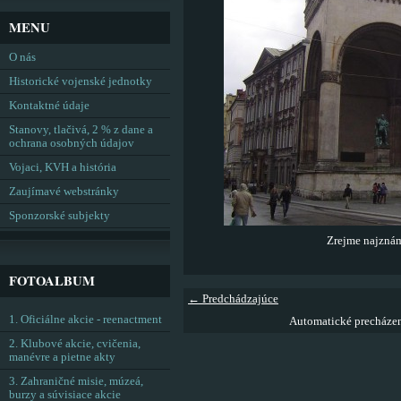
MENU
O nás
Historické vojenské jednotky
Kontaktné údaje
Stanovy, tlačivá, 2 % z dane a
ochrana osobných údajov
Vojaci, KVH a história
Zaujímavé webstránky
Sponzorské subjekty
Zrejme najzná
FOTOALBUM
← Predchádzajúce
1. Oficiálne akcie - reenactment
Automatické precháze
2. Klubové akcie, cvičenia,
manévre a pietne akty
3. Zahraničné misie, múzeá,
burzy a súvisiace akcie