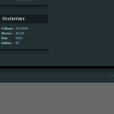
ŠTATISTIKY
Celkom:
4124344
Mesiac:
46220
Deň:
2065
Online:
69
© 20