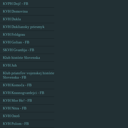
KVPH Dojč - FB
KVH Domovina
KVH Dukla
KVH Dukliansky priesmyk
KVH Feldgrau
KVH Golian - FB
SKVH Gvardija - FB
Klub histórie Slovenska
KVH Juh
Klub priateľov vojenskej histórie
Slovenska - FB
KVH Komoča - FB
KVH Krasnogvardejci - FB
KVH Mor Ho! - FB
KVH Nitra - FB
KVH Ostrô
KVH Polom - FB