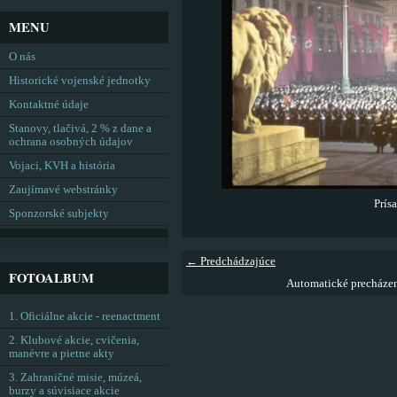
MENU
O nás
Historické vojenské jednotky
Kontaktné údaje
Stanovy, tlačivá, 2 % z dane a
ochrana osobných údajov
Vojaci, KVH a história
Zaujímavé webstránky
Prís
Sponzorské subjekty
← Predchádzajúce
FOTOALBUM
Automatické precháze
1. Oficiálne akcie - reenactment
2. Klubové akcie, cvičenia,
manévre a pietne akty
3. Zahraničné misie, múzeá,
burzy a súvisiace akcie