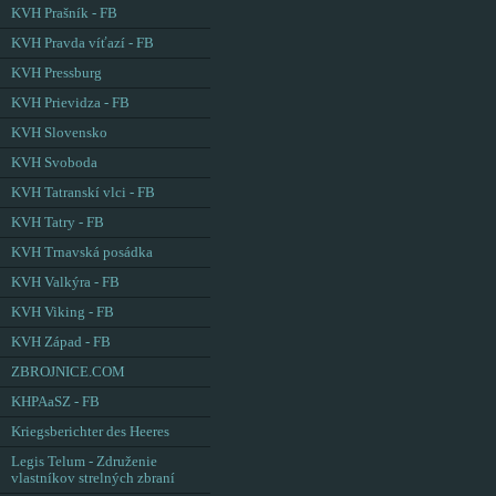
KVH Prašník - FB
KVH Pravda víťazí - FB
KVH Pressburg
KVH Prievidza - FB
KVH Slovensko
KVH Svoboda
KVH Tatranskí vlci - FB
KVH Tatry - FB
KVH Trnavská posádka
KVH Valkýra - FB
KVH Viking - FB
KVH Západ - FB
ZBROJNICE.COM
KHPAaSZ - FB
Kriegsberichter des Heeres
Legis Telum - Združenie
vlastníkov strelných zbraní