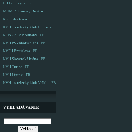
LH Dobový tábor
MHM Pohronský Ruskov
Retro sky team
KVH a strelecký klub Hodošík
Klub ČSĽA Kolíňany - FB
KVH PS Záhorská Ves - FB
KVPH Bratislava - FB
KVH Slovenská brána - FB
KVH Turiec - FB
KVH Liptov - FB
KVH a strelecký klub Vráble - FB
VYHĽADÁVANIE