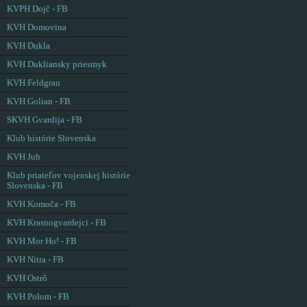
KVPH Dojč - FB
KVH Domovina
KVH Dukla
KVH Dukliansky priesmyk
KVH Feldgrau
KVH Golian - FB
SKVH Gvardija - FB
Klub histórie Slovenska
KVH Juh
Klub priateľov vojenskej histórie
Slovenska - FB
KVH Komoča - FB
KVH Krasnogvardejci - FB
KVH Mor Ho! - FB
KVH Nitra - FB
KVH Ostrô
KVH Polom - FB