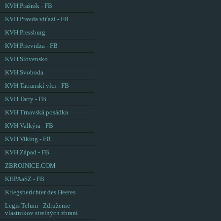
KVH Prašník - FB
KVH Pravda víťazí - FB
KVH Pressburg
KVH Prievidza - FB
KVH Slovensko
KVH Svoboda
KVH Tatranskí vlci - FB
KVH Tatry - FB
KVH Trnavská posádka
KVH Valkýra - FB
KVH Viking - FB
KVH Západ - FB
ZBROJNICE.COM
KHPAaSZ - FB
Kriegsberichter des Heeres
Legis Telum - Združenie
vlastníkov strelných zbraní