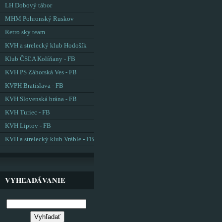
LH Dobový tábor
MHM Pohronský Ruskov
Retro sky team
KVH a strelecký klub Hodošík
Klub ČSĽA Kolíňany - FB
KVH PS Záhorská Ves - FB
KVPH Bratislava - FB
KVH Slovenská brána - FB
KVH Turiec - FB
KVH Liptov - FB
KVH a strelecký klub Vráble - FB
VYHĽADÁVANIE