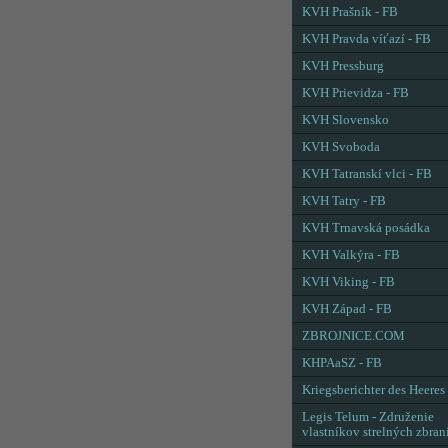
KVH Prašník - FB
KVH Pravda víťazí - FB
KVH Pressburg
KVH Prievidza - FB
KVH Slovensko
KVH Svoboda
KVH Tatranskí vlci - FB
KVH Tatry - FB
KVH Trnavská posádka
KVH Valkýra - FB
KVH Viking - FB
KVH Západ - FB
ZBROJNICE.COM
KHPAaSZ - FB
Kriegsberichter des Heeres
Legis Telum - Združenie
vlastníkov strelných zbran