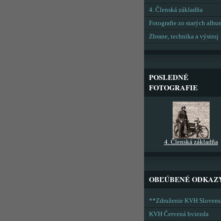
4. Členská základňa
Fotografie zo starých alb
Zbrane, technika a výstroj
POSLEDNÉ
FOTOGRAFIE
4. Členská základňa
OBĽÚBENÉ ODKAZ
**Združenie KVH Sloven
KVH Červená hviezda