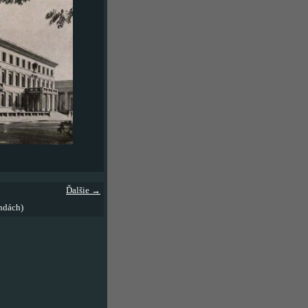
Ďalšie →
ndách)