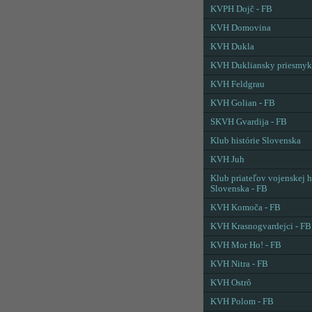
KVPH Dojč - FB
KVH Domovina
KVH Dukla
KVH Dukliansky priesmyk
KVH Feldgrau
KVH Golian - FB
SKVH Gvardija - FB
Klub histórie Slovenska
KVH Juh
Klub priateľov vojenskej h
Slovenska - FB
KVH Komoča - FB
KVH Krasnogvardejci - FB
KVH Mor Ho! - FB
KVH Nitra - FB
KVH Ostrô
KVH Polom - FB