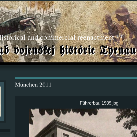
torical and commercial reenactment **
München 2011
Führerbau 1939.jpg