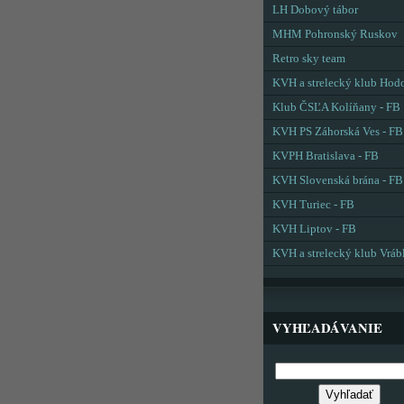
LH Dobový tábor
MHM Pohronský Ruskov
Retro sky team
KVH a strelecký klub Hod
Klub ČSĽA Kolíňany - FB
KVH PS Záhorská Ves - FB
KVPH Bratislava - FB
KVH Slovenská brána - FB
KVH Turiec - FB
KVH Liptov - FB
KVH a strelecký klub Vráb
VYHĽADÁVANIE