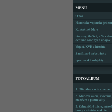
MENU
O nás
Historické vojenské jedno
Kontaktné údaje
Stanovy, tlačivá, 2 % z dan
ochrana osobných údajov
Vojaci, KVH a história
Zaujímavé webstránky
Sponzorské subjekty
FOTOALBUM
1. Oficiálne akcie - reenac
2. Klubové akcie, cvičenia
manévre a pietne akty
3. Zahraničné misie, múzeá
burzy a súvisiace akcie