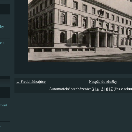
tky
e a
← Predchádzajúce
Naspäť do zložky
Automatické precházenie:
3
|
4
|
5
|
6
|
7
(čas v seku
tment
,
,