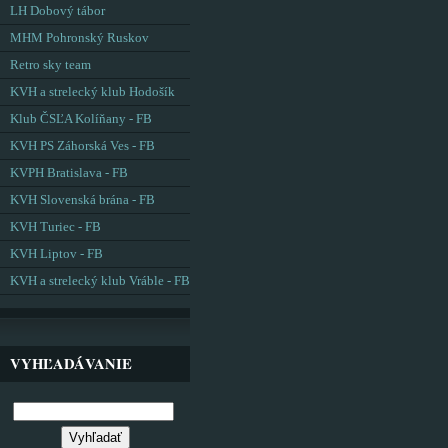
LH Dobový tábor
MHM Pohronský Ruskov
Retro sky team
KVH a strelecký klub Hodošík
Klub ČSĽA Kolíňany - FB
KVH PS Záhorská Ves - FB
KVPH Bratislava - FB
KVH Slovenská brána - FB
KVH Turiec - FB
KVH Liptov - FB
KVH a strelecký klub Vráble - FB
VYHĽADÁVANIE