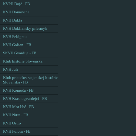
KVPH Dojč - FB
KVH Domovina
KVH Dukla
KVH Dukliansky priesmyk
KVH Feldgrau
KVH Golian - FB
SKVH Gvardija - FB
Klub histórie Slovenska
KVH Juh
Klub priateľov vojenskej histórie
Slovenska - FB
KVH Komoča - FB
KVH Krasnogvardejci - FB
KVH Mor Ho! - FB
KVH Nitra - FB
KVH Ostrô
KVH Polom - FB