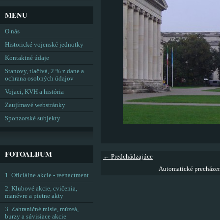
MENU
O nás
Historické vojenské jednotky
Kontaktné údaje
Stanovy, tlačivá, 2 % z dane a
ochrana osobných údajov
Vojaci, KVH a história
Zaujímavé webstránky
Sponzorské subjekty
FOTOALBUM
← Predchádzajúce
Automatické precháze
1. Oficiálne akcie - reenactment
2. Klubové akcie, cvičenia,
manévre a pietne akty
3. Zahraničné misie, múzeá,
burzy a súvisiace akcie