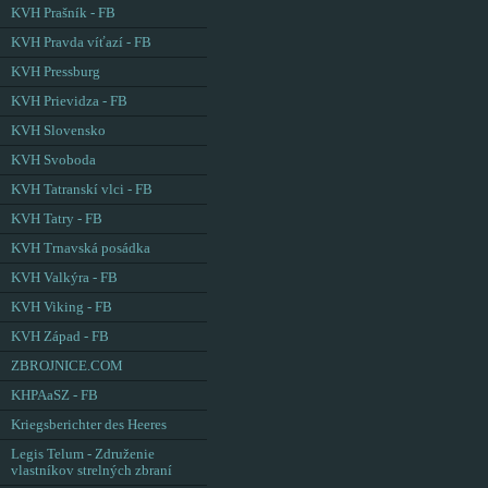
KVH Prašník - FB
KVH Pravda víťazí - FB
KVH Pressburg
KVH Prievidza - FB
KVH Slovensko
KVH Svoboda
KVH Tatranskí vlci - FB
KVH Tatry - FB
KVH Trnavská posádka
KVH Valkýra - FB
KVH Viking - FB
KVH Západ - FB
ZBROJNICE.COM
KHPAaSZ - FB
Kriegsberichter des Heeres
Legis Telum - Združenie
vlastníkov strelných zbraní