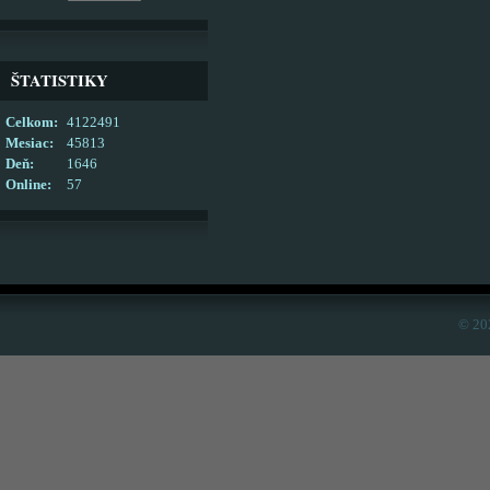
ŠTATISTIKY
Celkom:
4122491
Mesiac:
45813
Deň:
1646
Online:
57
© 20