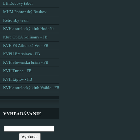
LH Dobový tábor
MHM Pohronský Ruskov
Retro sky team
KVH a strelecký klub Hodošík
Klub ČSĽA Kolíňany - FB
KVH PS Záhorská Ves - FB
KVPH Bratislava - FB
KVH Slovenská brána - FB
KVH Turiec - FB
KVH Liptov - FB
KVH a strelecký klub Vráble - FB
VYHĽADÁVANIE