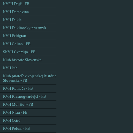
KVPH Dojč - FB
KVH Domovina
KVH Dukla
KVH Dukliansky priesmyk
KVH Feldgrau
KVH Golian - FB
SKVH Gvardija - FB
Klub histórie Slovenska
KVH Juh
Klub priateľov vojenskej histórie
Slovenska - FB
KVH Komoča - FB
KVH Krasnogvardejci - FB
KVH Mor Ho! - FB
KVH Nitra - FB
KVH Ostrô
KVH Polom - FB