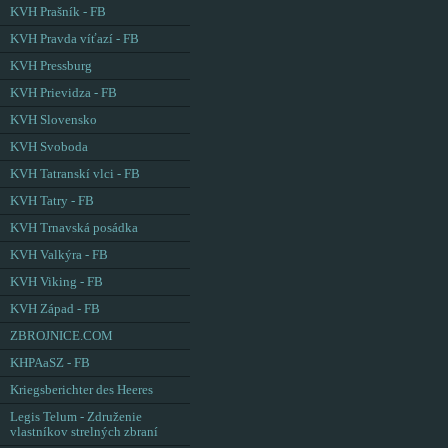
KVH Prašník - FB
KVH Pravda víťazí - FB
KVH Pressburg
KVH Prievidza - FB
KVH Slovensko
KVH Svoboda
KVH Tatranskí vlci - FB
KVH Tatry - FB
KVH Trnavská posádka
KVH Valkýra - FB
KVH Viking - FB
KVH Západ - FB
ZBROJNICE.COM
KHPAaSZ - FB
Kriegsberichter des Heeres
Legis Telum - Združenie
vlastníkov strelných zbraní