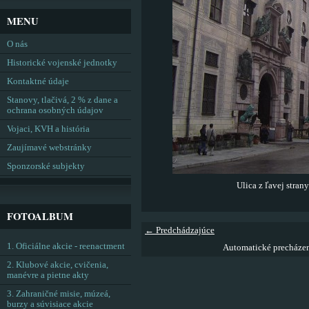
MENU
O nás
Historické vojenské jednotky
Kontaktné údaje
Stanovy, tlačivá, 2 % z dane a
ochrana osobných údajov
Vojaci, KVH a história
Zaujímavé webstránky
Sponzorské subjekty
Ulica z ľavej stran
FOTOALBUM
← Predchádzajúce
1. Oficiálne akcie - reenactment
Automatické precháze
2. Klubové akcie, cvičenia,
manévre a pietne akty
3. Zahraničné misie, múzeá,
burzy a súvisiace akcie