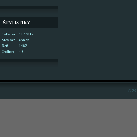
ŠTATISTIKY
Celkom:
4127012
Mesiac:
45826
Deň:
1482
Online:
49
© 20