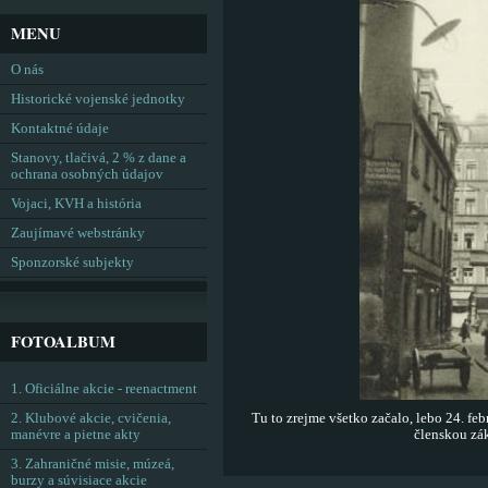
MENU
O nás
Historické vojenské jednotky
Kontaktné údaje
Stanovy, tlačivá, 2 % z dane a
ochrana osobných údajov
Vojaci, KVH a história
Zaujímavé webstránky
Sponzorské subjekty
FOTOALBUM
1. Oficiálne akcie - reenactment
2. Klubové akcie, cvičenia,
Tu to zrejme všetko začalo, lebo 24. feb
manévre a pietne akty
členskou zá
3. Zahraničné misie, múzeá,
burzy a súvisiace akcie