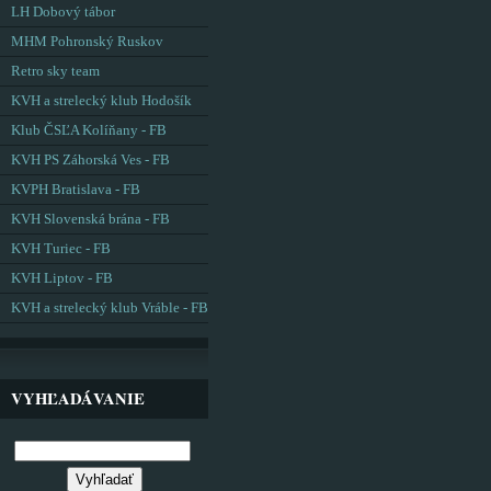
LH Dobový tábor
MHM Pohronský Ruskov
Retro sky team
KVH a strelecký klub Hodošík
Klub ČSĽA Kolíňany - FB
KVH PS Záhorská Ves - FB
KVPH Bratislava - FB
KVH Slovenská brána - FB
KVH Turiec - FB
KVH Liptov - FB
KVH a strelecký klub Vráble - FB
VYHĽADÁVANIE