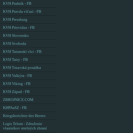
KVH Prašník - FB
KVH Pravda víťazí - FB
KVH Pressburg
KVH Prievidza - FB
KVH Slovensko
KVH Svoboda
KVH Tatranskí vlci - FB
KVH Tatry - FB
KVH Trnavská posádka
KVH Valkýra - FB
KVH Viking - FB
KVH Západ - FB
ZBROJNICE.COM
KHPAaSZ - FB
Kriegsberichter des Heeres
Legis Telum - Združenie
vlastníkov strelných zbraní