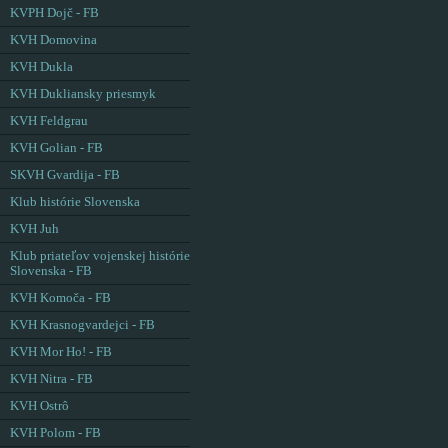
KVPH Dojč - FB
KVH Domovina
KVH Dukla
KVH Dukliansky priesmyk
KVH Feldgrau
KVH Golian - FB
SKVH Gvardija - FB
Klub histórie Slovenska
KVH Juh
Klub priateľov vojenskej histórie
Slovenska - FB
KVH Komoča - FB
KVH Krasnogvardejci - FB
KVH Mor Ho! - FB
KVH Nitra - FB
KVH Ostrô
KVH Polom - FB