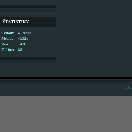
ŠTATISTIKY
Celkom:
4120900
Mesiac:
45325
Deň:
1436
Online:
88
© 20