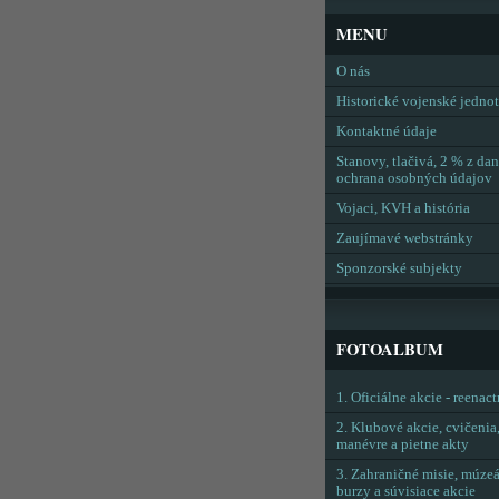
MENU
O nás
Historické vojenské jedno
Kontaktné údaje
Stanovy, tlačivá, 2 % z dan
ochrana osobných údajov
Vojaci, KVH a história
Zaujímavé webstránky
Sponzorské subjekty
FOTOALBUM
1. Oficiálne akcie - reenac
2. Klubové akcie, cvičenia
manévre a pietne akty
3. Zahraničné misie, múzeá
burzy a súvisiace akcie