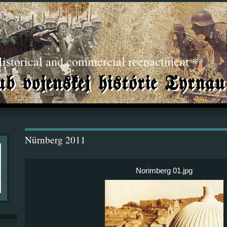
torical and commercial reenactment **
Nürnberg 2011
Norimberg 01.jpg