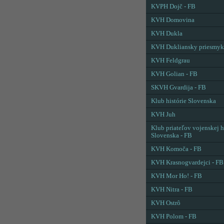
KVPH Dojč - FB
KVH Domovina
KVH Dukla
KVH Dukliansky priesmyk
KVH Feldgrau
KVH Golian - FB
SKVH Gvardija - FB
Klub histórie Slovenska
KVH Juh
Klub priateľov vojenskej h
Slovenska - FB
KVH Komoča - FB
KVH Krasnogvardejci - FB
KVH Mor Ho! - FB
KVH Nitra - FB
KVH Ostrô
KVH Polom - FB