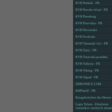
KVH Prašník - FB
KVH Pravda víťazí - FB
KVH Pressburg
KVH Prievidza - FB
KVH Slovensko
KVH Svoboda
KVH Tatranskí vlci - FB
KVH Tatry - FB
KVH Trnavská posádka
KVH Valkýra - FB
KVH Viking - FB
KVH Západ - FB
ZBROJNICE.COM
KHPAaSZ - FB
Kriegsberichter des Heeres
Legis Telum - Združenie
vlastníkov strelných zbran