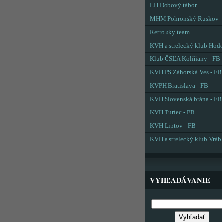
LH Dobový tábor
MHM Pohronský Ruskov
Retro sky team
KVH a strelecký klub Hod
Klub ČSĽA Kolíňany - FB
KVH PS Záhorská Ves - FB
KVPH Bratislava - FB
KVH Slovenská brána - FB
KVH Turiec - FB
KVH Liptov - FB
KVH a strelecký klub Vráb
VYHĽADÁVANIE