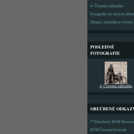
4. Členská základňa
Fotografie zo starých alb
Zbrane, technika a výstroj
POSLEDNÉ
FOTOGRAFIE
4. Členská základňa
OBĽÚBENÉ ODKAZ
**Združenie KVH Sloven
KVH Červená hviezda