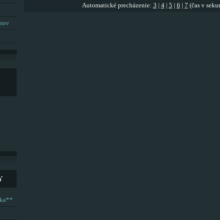
Automatické precházenie:
3
|
4
|
5
|
6
|
7
(čas v seku
umov
Y
ska**