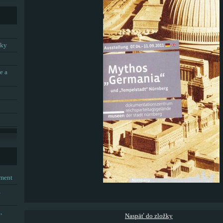
tky
e a
tment
,
,
Naspäť do zložky