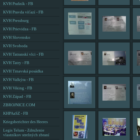
KVH Prašník - FB
KVH Pravda víťazí - FB
KVH Pressburg
KVH Prievidza - FB
KVH Slovensko
KVH Svoboda
KVH Tatranskí vlci - FB
KVH Tatry - FB
KVH Trnavská posádka
KVH Valkýra - FB
KVH Viking - FB
KVH Západ - FB
ZBROJNICE.COM
KHPAaSZ - FB
Kriegsberichter des Heeres
Legis Telum - Združenie
vlastníkov strelných zbraní