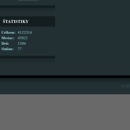
ŠTATISTIKY
Celkom:
4122314
Mesiac:
45921
Deň:
1594
Online:
77
© 20