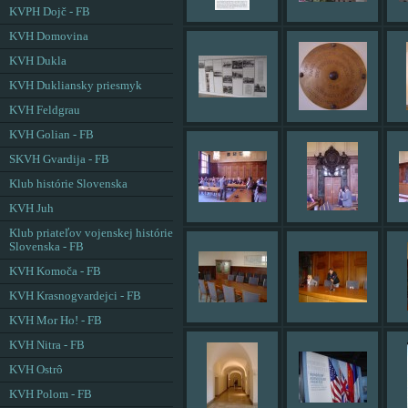
KVPH Dojč - FB
KVH Domovina
KVH Dukla
KVH Dukliansky priesmyk
KVH Feldgrau
KVH Golian - FB
SKVH Gvardija - FB
Klub histórie Slovenska
KVH Juh
Klub priateľov vojenskej histórie
Slovenska - FB
KVH Komoča - FB
KVH Krasnogvardejci - FB
KVH Mor Ho! - FB
KVH Nitra - FB
KVH Ostrô
KVH Polom - FB