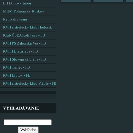
LH Dobový tábor
MHM Pohronský Ruskov
Retro sky team
KVH a strelecký klub Hodošík
Klub ČSĽA Kolíňany - FB
KVH PS Záhorská Ves - FB
KVPH Bratislava - FB
KVH Slovenská brána - FB
KVH Turiec - FB
KVH Liptov - FB
KVH a strelecký klub Vráble - FB
VYHĽADÁVANIE