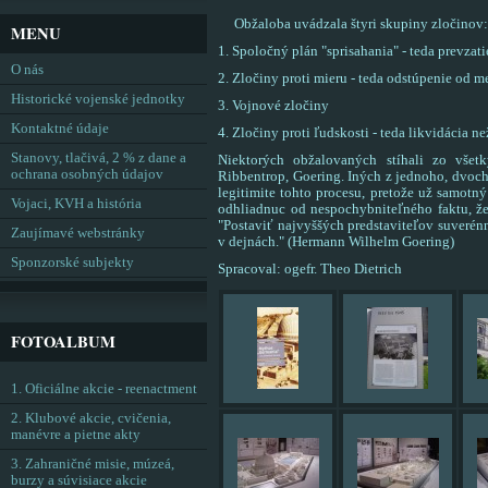
Obžaloba uvádzala štyri skupiny zločinov:
MENU
1. Spoločný plán "sprisahania" - teda prevza
O nás
2. Zločiny proti mieru - teda odstúpenie od
Historické vojenské jednotky
3. Vojnové zločiny
Kontaktné údaje
4. Zločiny proti ľudskosti - teda likvidácia n
Stanovy, tlačivá, 2 % z dane a
Niektorých obžalovaných stíhali zo všet
ochrana osobných údajov
Ribbentrop, Goering. Iných z jednoho, dvoch
legitimite tohto procesu, pretože už samotn
Vojaci, KVH a história
odhliadnuc od nespochybniteľného faktu, že 
"Postaviť najvyššých predstaviteľov suverénn
Zaujímavé webstránky
v dejnách." (Hermann Wilhelm Goering)
Sponzorské subjekty
Spracoval: ogefr. Theo Dietrich
FOTOALBUM
1. Oficiálne akcie - reenactment
2. Klubové akcie, cvičenia,
manévre a pietne akty
3. Zahraničné misie, múzeá,
burzy a súvisiace akcie