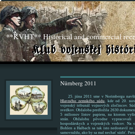
**KVHT** Historical and commercial ree
Nürnberg 2011
25. júna 2011 sme v Norimbergu navští
Hlavného zemského súdu
, kde od 20. no
vojenský tribunál vojnových zločincov. Sú
svedkov. Obžaloba predložila 2630 dokumento
5 milionov listov papiera, na ktorom vyši
strán. Obžalobu pôvodne vypracovali 
hospodárskych a vojenských vodcov. Na s
Bohlen a Halbach sa tak isto nedostavil zo
samovraždu, ako by sa mal nechať súdiť. Pret