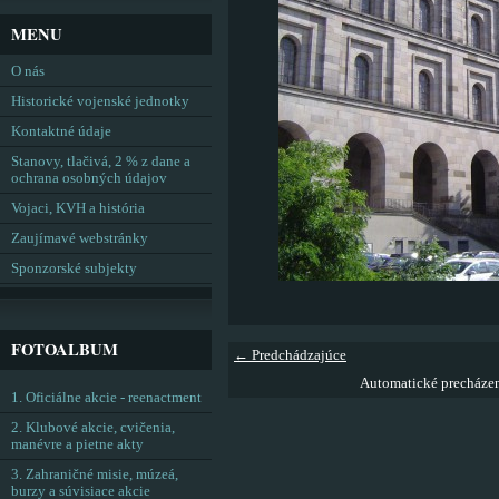
MENU
O nás
Historické vojenské jednotky
Kontaktné údaje
Stanovy, tlačivá, 2 % z dane a
ochrana osobných údajov
Vojaci, KVH a história
Zaujímavé webstránky
Sponzorské subjekty
FOTOALBUM
← Predchádzajúce
Automatické precháze
1. Oficiálne akcie - reenactment
2. Klubové akcie, cvičenia,
manévre a pietne akty
3. Zahraničné misie, múzeá,
burzy a súvisiace akcie