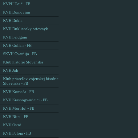
KVPH Dojč - FB
KVH Domovina
KVH Dukla
KVH Dukliansky priesmyk
KVH Feldgrau
KVH Golian - FB
SKVH Gvardija - FB
Klub histórie Slovenska
KVH Juh
Klub priateľov vojenskej histórie
Slovenska - FB
KVH Komoča - FB
KVH Krasnogvardejci - FB
KVH Mor Ho! - FB
KVH Nitra - FB
KVH Ostrô
KVH Polom - FB