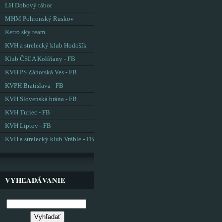
LH Dobový tábor
MHM Pohronský Ruskov
Retro sky team
KVH a strelecký klub Hodošík
Klub ČSĽA Kolíňany - FB
KVH PS Záhorská Ves - FB
KVPH Bratislava - FB
KVH Slovenská brána - FB
KVH Turiec - FB
KVH Liptov - FB
KVH a strelecký klub Vráble - FB
VYHĽADÁVANIE