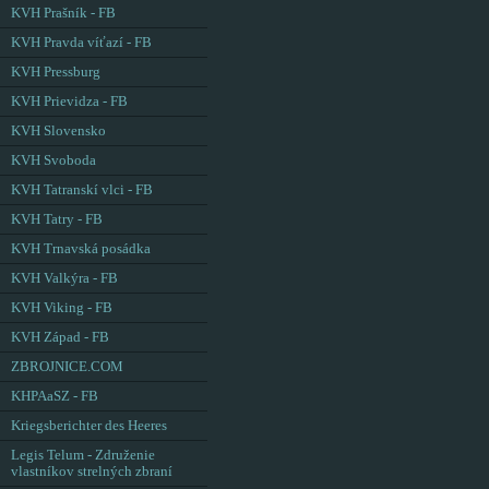
KVH Prašník - FB
KVH Pravda víťazí - FB
KVH Pressburg
KVH Prievidza - FB
KVH Slovensko
KVH Svoboda
KVH Tatranskí vlci - FB
KVH Tatry - FB
KVH Trnavská posádka
KVH Valkýra - FB
KVH Viking - FB
KVH Západ - FB
ZBROJNICE.COM
KHPAaSZ - FB
Kriegsberichter des Heeres
Legis Telum - Združenie
vlastníkov strelných zbraní