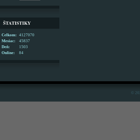
ŠTATISTIKY
Celkom:
4127070
Mesiac:
45837
Deň:
1503
Online:
84
© 20