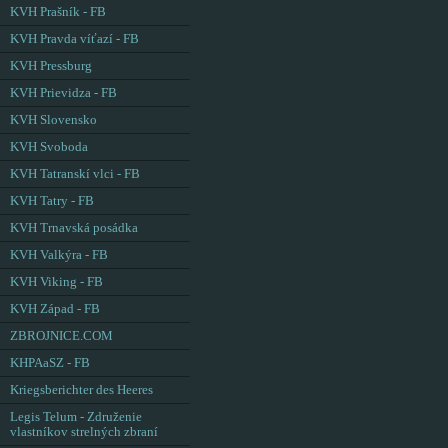
KVH Prašník - FB
KVH Pravda víťazí - FB
KVH Pressburg
KVH Prievidza - FB
KVH Slovensko
KVH Svoboda
KVH Tatranskí vlci - FB
KVH Tatry - FB
KVH Trnavská posádka
KVH Valkýra - FB
KVH Viking - FB
KVH Západ - FB
ZBROJNICE.COM
KHPAaSZ - FB
Kriegsberichter des Heeres
Legis Telum - Združenie
vlastníkov strelných zbraní