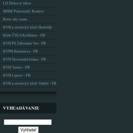
LH Dobový tábor
MHM Pohronský Ruskov
Retro sky team
KVH a strelecký klub Hodošík
Klub ČSĽA Kolíňany - FB
KVH PS Záhorská Ves - FB
KVPH Bratislava - FB
KVH Slovenská brána - FB
KVH Turiec - FB
KVH Liptov - FB
KVH a strelecký klub Vráble - FB
VYHĽADÁVANIE