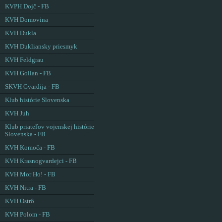
KVPH Dojč - FB
KVH Domovina
KVH Dukla
KVH Dukliansky priesmyk
KVH Feldgrau
KVH Golian - FB
SKVH Gvardija - FB
Klub histórie Slovenska
KVH Juh
Klub priateľov vojenskej histórie
Slovenska - FB
KVH Komoča - FB
KVH Krasnogvardejci - FB
KVH Mor Ho! - FB
KVH Nitra - FB
KVH Ostrô
KVH Polom - FB