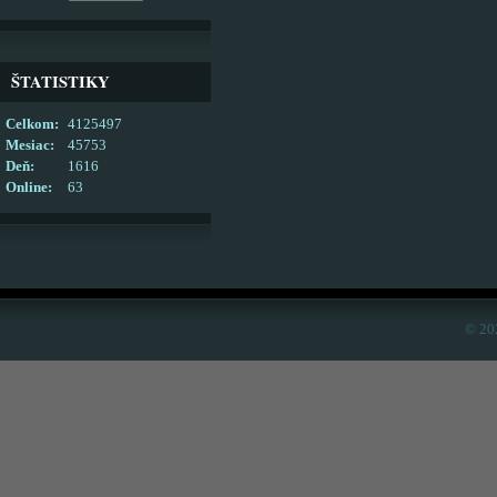
ŠTATISTIKY
Celkom:
4125497
Mesiac:
45753
Deň:
1616
Online:
63
© 20