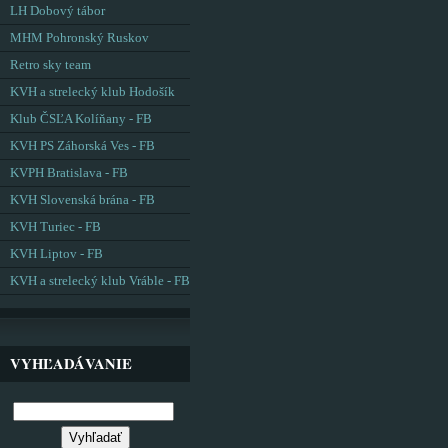
LH Dobový tábor
MHM Pohronský Ruskov
Retro sky team
KVH a strelecký klub Hodošík
Klub ČSĽA Kolíňany - FB
KVH PS Záhorská Ves - FB
KVPH Bratislava - FB
KVH Slovenská brána - FB
KVH Turiec - FB
KVH Liptov - FB
KVH a strelecký klub Vráble - FB
VYHĽADÁVANIE