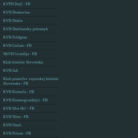
KVPH Dojč - FB
KVH Domovina
KVH Dukla
KVH Dukliansky priesmyk
KVH Feldgrau
KVH Golian - FB
SKVH Gvardija - FB
Klub histórie Slovenska
KVH Juh
Klub priateľov vojenskej histórie
Slovenska - FB
KVH Komoča - FB
KVH Krasnogvardejci - FB
KVH Mor Ho! - FB
KVH Nitra - FB
KVH Ostrô
KVH Polom - FB