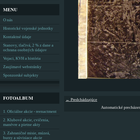
MENU
O nás
Historické vojenské jednotky
Kontaktné údaje
Stanovy, tlačivá, 2 % z dane a
ochrana osobných údajov
Vojaci, KVH a história
Zaujímavé webstránky
Sponzorské subjekty
FOTOALBUM
← Predchádzajúce
Automatické precháze
1. Oficiálne akcie - reenactment
2. Klubové akcie, cvičenia,
manévre a pietne akty
3. Zahraničné misie, múzeá,
burzy a súvisiace akcie