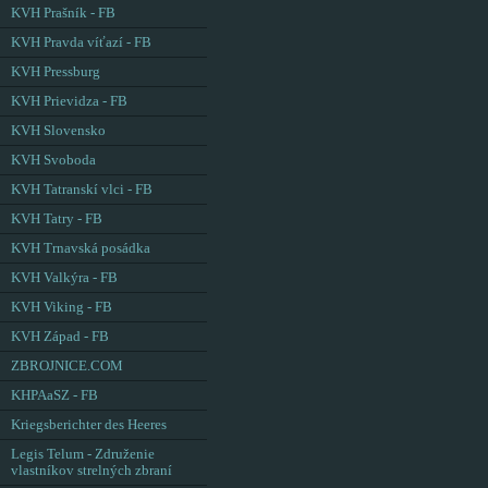
KVH Prašník - FB
KVH Pravda víťazí - FB
KVH Pressburg
KVH Prievidza - FB
KVH Slovensko
KVH Svoboda
KVH Tatranskí vlci - FB
KVH Tatry - FB
KVH Trnavská posádka
KVH Valkýra - FB
KVH Viking - FB
KVH Západ - FB
ZBROJNICE.COM
KHPAaSZ - FB
Kriegsberichter des Heeres
Legis Telum - Združenie
vlastníkov strelných zbraní