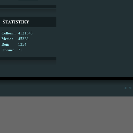
ŠTATISTIKY
Celkom:
4121346
Mesiac:
45328
Deň:
1354
Online:
71
© 20