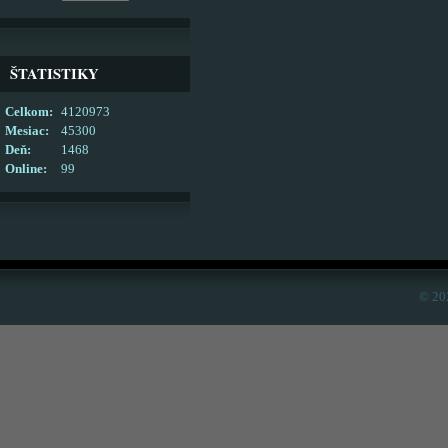
ŠTATISTIKY
Celkom:
4120973
Mesiac:
45300
Deň:
1468
Online:
99
© 20