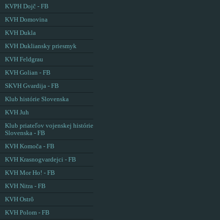
KVPH Dojč - FB
KVH Domovina
KVH Dukla
KVH Dukliansky priesmyk
KVH Feldgrau
KVH Golian - FB
SKVH Gvardija - FB
Klub histórie Slovenska
KVH Juh
Klub priateľov vojenskej histórie
Slovenska - FB
KVH Komoča - FB
KVH Krasnogvardejci - FB
KVH Mor Ho! - FB
KVH Nitra - FB
KVH Ostrô
KVH Polom - FB