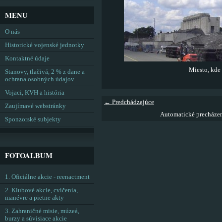
MENU
O nás
Historické vojenské jednotky
Kontaktné údaje
Miesto, kde
Stanovy, tlačivá, 2 % z dane a
ochrana osobných údajov
Vojaci, KVH a história
← Predchádzajúce
Zaujímavé webstránky
Automatické precháze
Sponzorské subjekty
FOTOALBUM
1. Oficiálne akcie - reenactment
2. Klubové akcie, cvičenia,
manévre a pietne akty
3. Zahraničné misie, múzeá,
burzy a súvisiace akcie