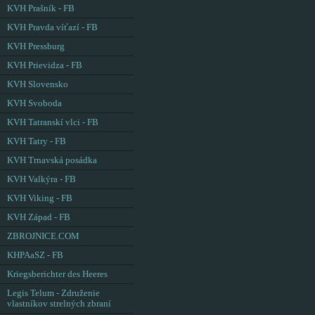
KVH Prašník - FB
KVH Pravda víťazí - FB
KVH Pressburg
KVH Prievidza - FB
KVH Slovensko
KVH Svoboda
KVH Tatranskí vlci - FB
KVH Tatry - FB
KVH Trnavská posádka
KVH Valkýra - FB
KVH Viking - FB
KVH Západ - FB
ZBROJNICE.COM
KHPAaSZ - FB
Kriegsberichter des Heeres
Legis Telum - Združenie
vlastníkov strelných zbraní