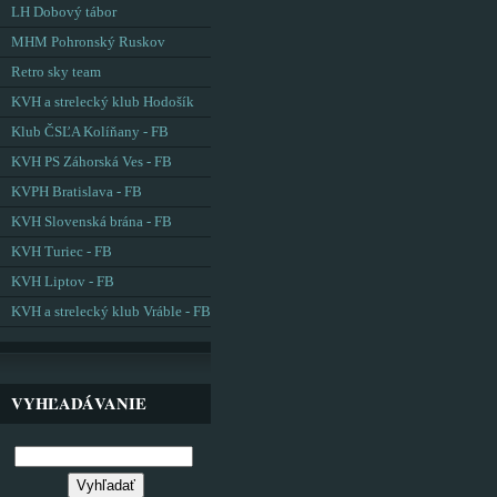
LH Dobový tábor
MHM Pohronský Ruskov
Retro sky team
KVH a strelecký klub Hodošík
Klub ČSĽA Kolíňany - FB
KVH PS Záhorská Ves - FB
KVPH Bratislava - FB
KVH Slovenská brána - FB
KVH Turiec - FB
KVH Liptov - FB
KVH a strelecký klub Vráble - FB
VYHĽADÁVANIE