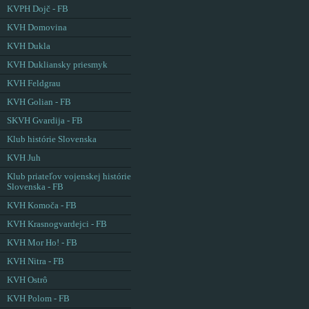
KVPH Dojč - FB
KVH Domovina
KVH Dukla
KVH Dukliansky priesmyk
KVH Feldgrau
KVH Golian - FB
SKVH Gvardija - FB
Klub histórie Slovenska
KVH Juh
Klub priateľov vojenskej histórie
Slovenska - FB
KVH Komoča - FB
KVH Krasnogvardejci - FB
KVH Mor Ho! - FB
KVH Nitra - FB
KVH Ostrô
KVH Polom - FB