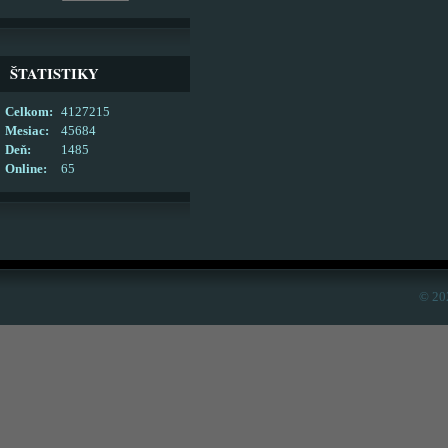
ŠTATISTIKY
Celkom:
4127215
Mesiac:
45684
Deň:
1485
Online:
65
© 20