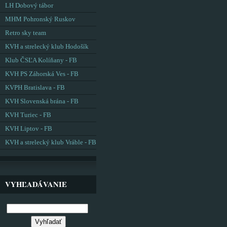
LH Dobový tábor
MHM Pohronský Ruskov
Retro sky team
KVH a strelecký klub Hodošík
Klub ČSĽA Kolíňany - FB
KVH PS Záhorská Ves - FB
KVPH Bratislava - FB
KVH Slovenská brána - FB
KVH Turiec - FB
KVH Liptov - FB
KVH a strelecký klub Vráble - FB
VYHĽADÁVANIE