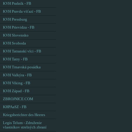
KVH Prašník - FB
KVH Pravda víťazí - FB
KVH Pressburg
KVH Prievidza - FB
KVH Slovensko
KVH Svoboda
KVH Tatranskí vlci - FB
KVH Tatry - FB
KVH Trnavská posádka
KVH Valkýra - FB
KVH Viking - FB
KVH Západ - FB
ZBROJNICE.COM
KHPAaSZ - FB
Kriegsberichter des Heeres
Legis Telum - Združenie
vlastníkov strelných zbraní