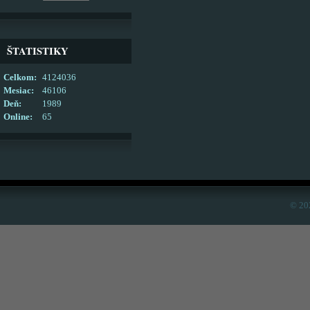
ŠTATISTIKY
Celkom:
4124036
Mesiac:
46106
Deň:
1989
Online:
65
© 20