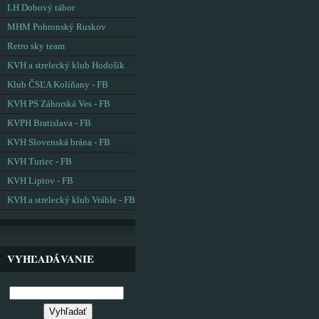
LH Dobový tábor
MHM Pohronský Ruskov
Retro sky team
KVH a strelecký klub Hodošík
Klub ČSĽA Kolíňany - FB
KVH PS Záhorská Ves - FB
KVPH Bratislava - FB
KVH Slovenská brána - FB
KVH Turiec - FB
KVH Liptov - FB
KVH a strelecký klub Vráble - FB
VYHĽADÁVANIE