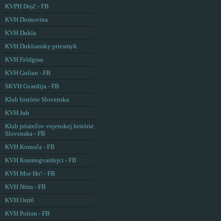
KVPH Dojč - FB
KVH Domovina
KVH Dukla
KVH Dukliansky priesmyk
KVH Feldgrau
KVH Golian - FB
SKVH Gvardija - FB
Klub histórie Slovenska
KVH Juh
Klub priateľov vojenskej histórie
Slovenska - FB
KVH Komoča - FB
KVH Krasnogvardejci - FB
KVH Mor Ho! - FB
KVH Nitra - FB
KVH Ostrô
KVH Polom - FB