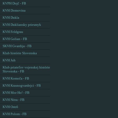
KVPH Dojč - FB
KVH Domovina
KVH Dukla
KVH Dukliansky priesmyk
KVH Feldgrau
KVH Golian - FB
SKVH Gvardija - FB
Klub histórie Slovenska
KVH Juh
Klub priateľov vojenskej histórie
Slovenska - FB
KVH Komoča - FB
KVH Krasnogvardejci - FB
KVH Mor Ho! - FB
KVH Nitra - FB
KVH Ostrô
KVH Polom - FB