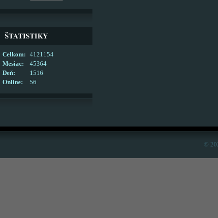
ŠTATISTIKY
Celkom:
4121154
Mesiac:
45364
Deň:
1516
Online:
56
© 20