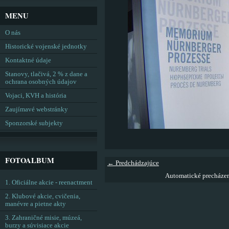
MENU
O nás
Historické vojenské jednotky
Kontaktné údaje
Stanovy, tlačivá, 2 % z dane a
ochrana osobných údajov
Vojaci, KVH a história
Zaujímavé webstránky
Sponzorské subjekty
FOTOALBUM
← Predchádzajúce
Automatické precháze
1. Oficiálne akcie - reenactment
2. Klubové akcie, cvičenia,
manévre a pietne akty
3. Zahraničné misie, múzeá,
burzy a súvisiace akcie