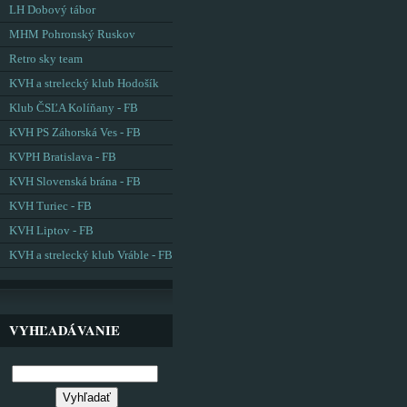
LH Dobový tábor
MHM Pohronský Ruskov
Retro sky team
KVH a strelecký klub Hodošík
Klub ČSĽA Kolíňany - FB
KVH PS Záhorská Ves - FB
KVPH Bratislava - FB
KVH Slovenská brána - FB
KVH Turiec - FB
KVH Liptov - FB
KVH a strelecký klub Vráble - FB
VYHĽADÁVANIE