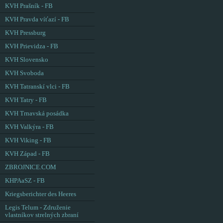
KVH Prašník - FB
KVH Pravda víťazí - FB
KVH Pressburg
KVH Prievidza - FB
KVH Slovensko
KVH Svoboda
KVH Tatranskí vlci - FB
KVH Tatry - FB
KVH Trnavská posádka
KVH Valkýra - FB
KVH Viking - FB
KVH Západ - FB
ZBROJNICE.COM
KHPAaSZ - FB
Kriegsberichter des Heeres
Legis Telum - Združenie
vlastníkov strelných zbraní