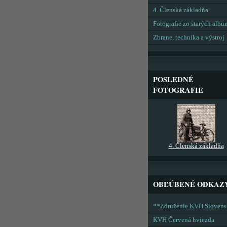
4. Členská základňa
Fotografie zo starých alb
Zbrane, technika a výstroj
POSLEDNÉ
FOTOGRAFIE
4. Členská základňa
OBĽÚBENÉ ODKAZ
**Združenie KVH Sloven
KVH Červená hviezda