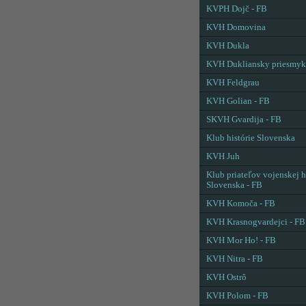
KVPH Dojč - FB
KVH Domovina
KVH Dukla
KVH Dukliansky priesmyk
KVH Feldgrau
KVH Golian - FB
SKVH Gvardija - FB
Klub histórie Slovenska
KVH Juh
Klub priateľov vojenskej h
Slovenska - FB
KVH Komoča - FB
KVH Krasnogvardejci - FB
KVH Mor Ho! - FB
KVH Nitra - FB
KVH Ostrô
KVH Polom - FB