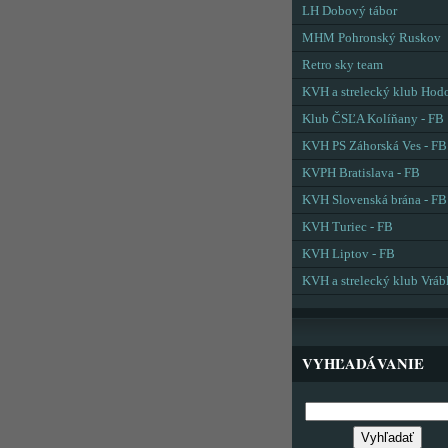
LH Dobový tábor
MHM Pohronský Ruskov
Retro sky team
KVH a strelecký klub Hod
Klub ČSĽA Kolíňany - FB
KVH PS Záhorská Ves - FB
KVPH Bratislava - FB
KVH Slovenská brána - FB
KVH Turiec - FB
KVH Liptov - FB
KVH a strelecký klub Vráb
VYHĽADÁVANIE