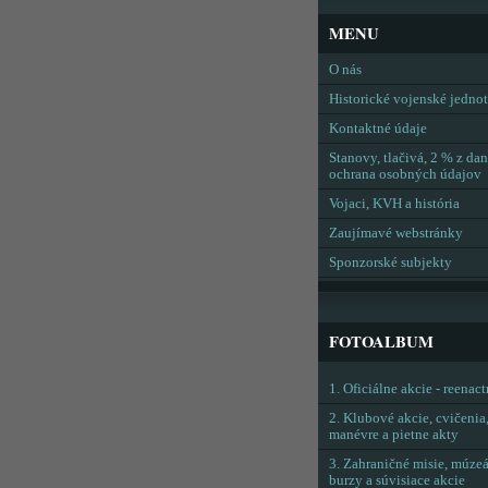
MENU
O nás
Historické vojenské jedno
Kontaktné údaje
Stanovy, tlačivá, 2 % z dan
ochrana osobných údajov
Vojaci, KVH a história
Zaujímavé webstránky
Sponzorské subjekty
FOTOALBUM
1. Oficiálne akcie - reenac
2. Klubové akcie, cvičenia
manévre a pietne akty
3. Zahraničné misie, múzeá
burzy a súvisiace akcie