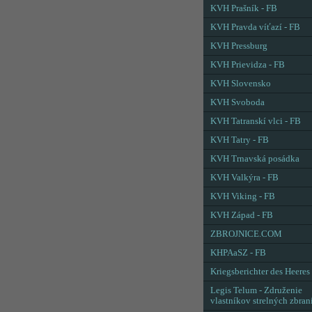
KVH Prašník - FB
KVH Pravda víťazí - FB
KVH Pressburg
KVH Prievidza - FB
KVH Slovensko
KVH Svoboda
KVH Tatranskí vlci - FB
KVH Tatry - FB
KVH Trnavská posádka
KVH Valkýra - FB
KVH Viking - FB
KVH Západ - FB
ZBROJNICE.COM
KHPAaSZ - FB
Kriegsberichter des Heeres
Legis Telum - Združenie
vlastníkov strelných zbran