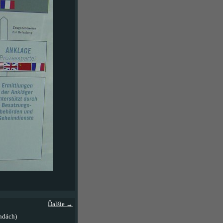
Ďalšie →
ndách)