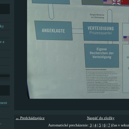
tky
e a
tment
,
← Predchádzajúce
Naspäť do zložky
,
Automatické precházenie:
3
|
4
|
5
|
6
|
7
(čas v seku