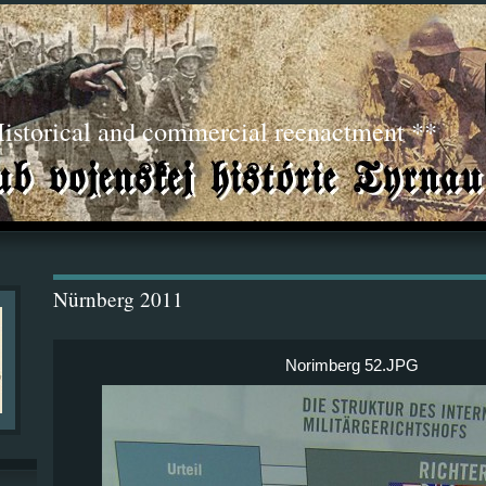
torical and commercial reenactment **
Nürnberg 2011
Norimberg 52.JPG