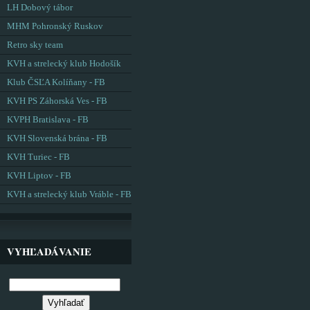
LH Dobový tábor
MHM Pohronský Ruskov
Retro sky team
KVH a strelecký klub Hodošík
Klub ČSĽA Kolíňany - FB
KVH PS Záhorská Ves - FB
KVPH Bratislava - FB
KVH Slovenská brána - FB
KVH Turiec - FB
KVH Liptov - FB
KVH a strelecký klub Vráble - FB
VYHĽADÁVANIE