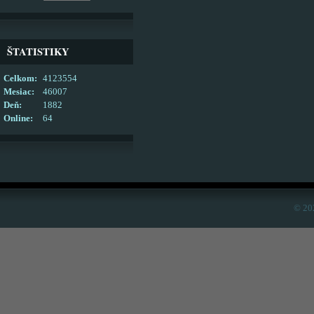
ŠTATISTIKY
Celkom:
4123554
Mesiac:
46007
Deň:
1882
Online:
64
© 20