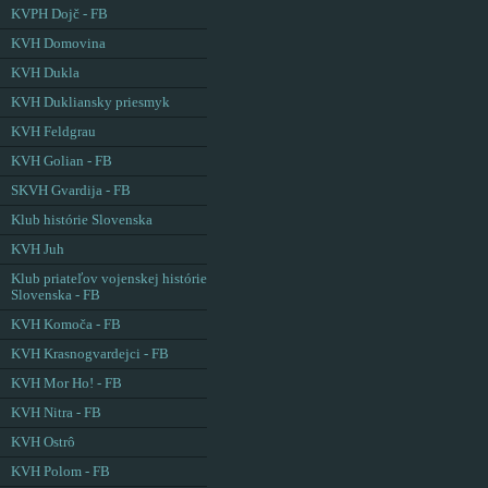
KVPH Dojč - FB
KVH Domovina
KVH Dukla
KVH Dukliansky priesmyk
KVH Feldgrau
KVH Golian - FB
SKVH Gvardija - FB
Klub histórie Slovenska
KVH Juh
Klub priateľov vojenskej histórie
Slovenska - FB
KVH Komoča - FB
KVH Krasnogvardejci - FB
KVH Mor Ho! - FB
KVH Nitra - FB
KVH Ostrô
KVH Polom - FB