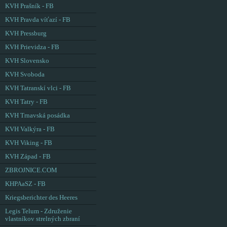
KVH Prašník - FB
KVH Pravda víťazí - FB
KVH Pressburg
KVH Prievidza - FB
KVH Slovensko
KVH Svoboda
KVH Tatranskí vlci - FB
KVH Tatry - FB
KVH Trnavská posádka
KVH Valkýra - FB
KVH Viking - FB
KVH Západ - FB
ZBROJNICE.COM
KHPAaSZ - FB
Kriegsberichter des Heeres
Legis Telum - Združenie
vlastníkov strelných zbraní