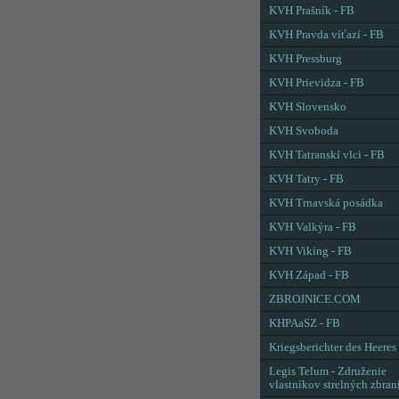
KVH Prašník - FB
KVH Pravda víťazí - FB
KVH Pressburg
KVH Prievidza - FB
KVH Slovensko
KVH Svoboda
KVH Tatranskí vlci - FB
KVH Tatry - FB
KVH Trnavská posádka
KVH Valkýra - FB
KVH Viking - FB
KVH Západ - FB
ZBROJNICE.COM
KHPAaSZ - FB
Kriegsberichter des Heeres
Legis Telum - Združenie
vlastníkov strelných zbran