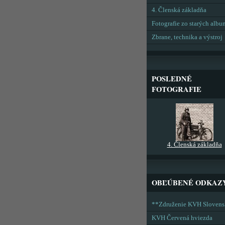
4. Členská základňa
Fotografie zo starých alb
Zbrane, technika a výstroj
POSLEDNÉ
FOTOGRAFIE
4. Členská základňa
OBĽÚBENÉ ODKAZ
**Združenie KVH Sloven
KVH Červená hviezda