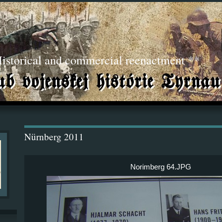
torical and commercial reenactment **
Nürnberg 2011
Norimberg 64.JPG