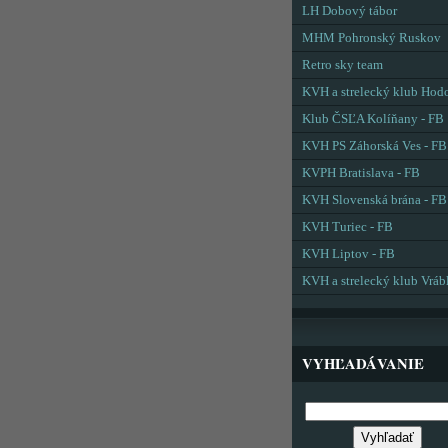
LH Dobový tábor
MHM Pohronský Ruskov
Retro sky team
KVH a strelecký klub Hod
Klub ČSĽA Kolíňany - FB
KVH PS Záhorská Ves - FB
KVPH Bratislava - FB
KVH Slovenská brána - FB
KVH Turiec - FB
KVH Liptov - FB
KVH a strelecký klub Vráb
VYHĽADÁVANIE