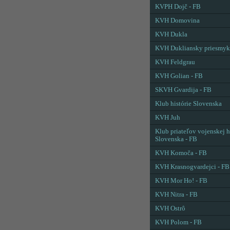
KVPH Dojč - FB
KVH Domovina
KVH Dukla
KVH Dukliansky priesmyk
KVH Feldgrau
KVH Golian - FB
SKVH Gvardija - FB
Klub histórie Slovenska
KVH Juh
Klub priateľov vojenskej h
Slovenska - FB
KVH Komoča - FB
KVH Krasnogvardejci - FB
KVH Mor Ho! - FB
KVH Nitra - FB
KVH Ostrô
KVH Polom - FB