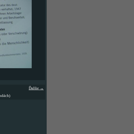
Ďalšie →
ndách)