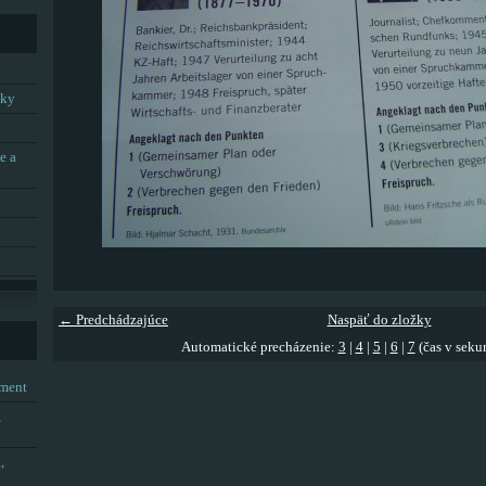
tky
e a
← Predchádzajúce
Naspäť do zložky
Automatické precházenie:
3
|
4
|
5
|
6
|
7
(čas v seku
tment
,
,