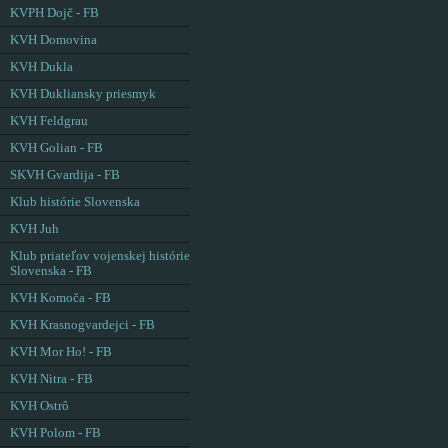
KVPH Dojč - FB
KVH Domovina
KVH Dukla
KVH Dukliansky priesmyk
KVH Feldgrau
KVH Golian - FB
SKVH Gvardija - FB
Klub histórie Slovenska
KVH Juh
Klub priateľov vojenskej histórie
Slovenska - FB
KVH Komoča - FB
KVH Krasnogvardejci - FB
KVH Mor Ho! - FB
KVH Nitra - FB
KVH Ostrô
KVH Polom - FB