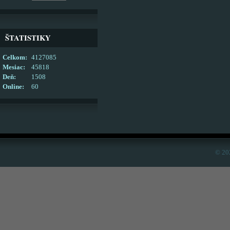
ŠTATISTIKY
Celkom:
4127085
Mesiac:
45818
Deň:
1508
Online:
60
© 20