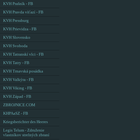
KVH Prašník - FB
KVH Pravda víťazí - FB
KVH Pressburg
KVH Prievidza - FB
KVH Slovensko
KVH Svoboda
KVH Tatranskí vlci - FB
KVH Tatry - FB
KVH Trnavská posádka
KVH Valkýra - FB
KVH Viking - FB
KVH Západ - FB
ZBROJNICE.COM
KHPAaSZ - FB
Kriegsberichter des Heeres
Legis Telum - Združenie
vlastníkov strelných zbraní