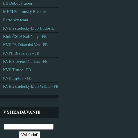
LH Dobový tábor
MHM Pohronský Ruskov
Retro sky team
KVH a strelecký klub Hodošík
Klub ČSĽA Kolíňany - FB
KVH PS Záhorská Ves - FB
KVPH Bratislava - FB
KVH Slovenská brána - FB
KVH Turiec - FB
KVH Liptov - FB
KVH a strelecký klub Vráble - FB
VYHĽADÁVANIE