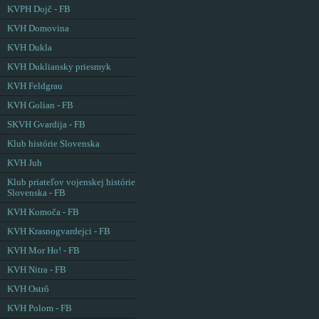
KVPH Dojč - FB
KVH Domovina
KVH Dukla
KVH Dukliansky priesmyk
KVH Feldgrau
KVH Golian - FB
SKVH Gvardija - FB
Klub histórie Slovenska
KVH Juh
Klub priateľov vojenskej histórie
Slovenska - FB
KVH Komoča - FB
KVH Krasnogvardejci - FB
KVH Mor Ho! - FB
KVH Nitra - FB
KVH Ostrô
KVH Polom - FB