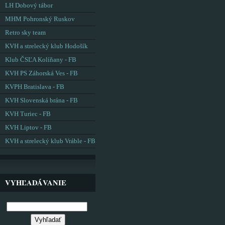
LH Dobový tábor
MHM Pohronský Ruskov
Retro sky team
KVH a strelecký klub Hodošík
Klub ČSĽA Kolíňany - FB
KVH PS Záhorská Ves - FB
KVPH Bratislava - FB
KVH Slovenská brána - FB
KVH Turiec - FB
KVH Liptov - FB
KVH a strelecký klub Vráble - FB
VYHĽADÁVANIE