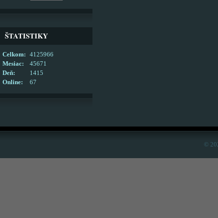
ŠTATISTIKY
Celkom:
4125966
Mesiac:
45671
Deň:
1415
Online:
67
© 20