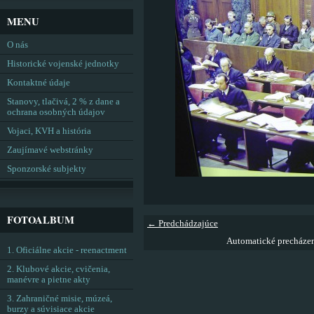
MENU
O nás
Historické vojenské jednotky
Kontaktné údaje
Stanovy, tlačivá, 2 % z dane a
ochrana osobných údajov
Vojaci, KVH a história
Zaujímavé webstránky
Sponzorské subjekty
FOTOALBUM
← Predchádzajúce
Automatické precháze
1. Oficiálne akcie - reenactment
2. Klubové akcie, cvičenia,
manévre a pietne akty
3. Zahraničné misie, múzeá,
burzy a súvisiace akcie