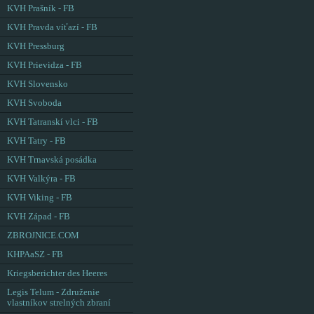
KVH Prašník - FB
KVH Pravda víťazí - FB
KVH Pressburg
KVH Prievidza - FB
KVH Slovensko
KVH Svoboda
KVH Tatranskí vlci - FB
KVH Tatry - FB
KVH Trnavská posádka
KVH Valkýra - FB
KVH Viking - FB
KVH Západ - FB
ZBROJNICE.COM
KHPAaSZ - FB
Kriegsberichter des Heeres
Legis Telum - Združenie
vlastníkov strelných zbraní