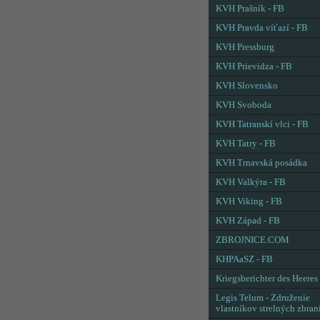
KVH Prašník - FB
KVH Pravda víťazí - FB
KVH Pressburg
KVH Prievidza - FB
KVH Slovensko
KVH Svoboda
KVH Tatranskí vlci - FB
KVH Tatry - FB
KVH Trnavská posádka
KVH Valkýra - FB
KVH Viking - FB
KVH Západ - FB
ZBROJNICE.COM
KHPAaSZ - FB
Kriegsberichter des Heeres
Legis Telum - Združenie
vlastníkov strelných zbran