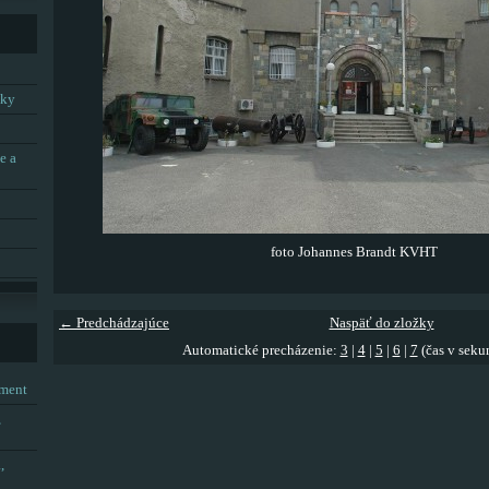
tky
e a
foto Johannes Brandt KVHT
← Predchádzajúce
Naspäť do zložky
Automatické precházenie:
3
|
4
|
5
|
6
|
7
(čas v seku
tment
,
,