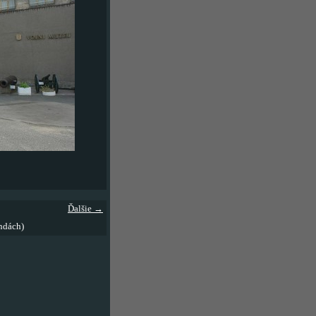
Ďalšie →
ndách)