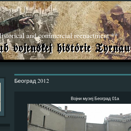
torical and commercial reenactment **
Београд 2012
Војни музеј Београд 01a