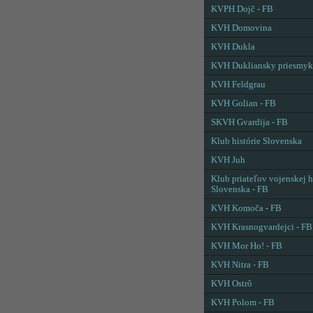
KVPH Dojč - FB
KVH Domovina
KVH Dukla
KVH Dukliansky priesmyk
KVH Feldgrau
KVH Golian - FB
SKVH Gvardija - FB
Klub histórie Slovenska
KVH Juh
Klub priateľov vojenskej h
Slovenska - FB
KVH Komoča - FB
KVH Krasnogvardejci - FB
KVH Mor Ho! - FB
KVH Nitra - FB
KVH Ostrô
KVH Polom - FB