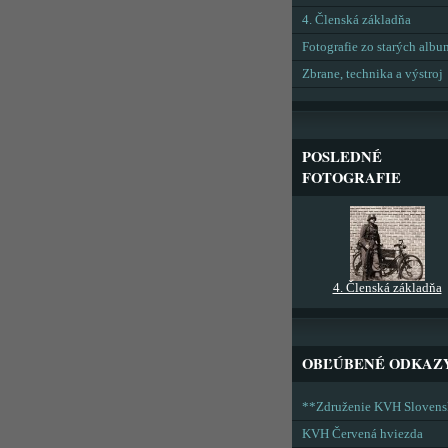
4. Členská základňa
Fotografie zo starých alb
Zbrane, technika a výstroj
POSLEDNÉ
FOTOGRAFIE
4. Členská základňa
OBĽÚBENÉ ODKAZ
**Združenie KVH Sloven
KVH Červená hviezda