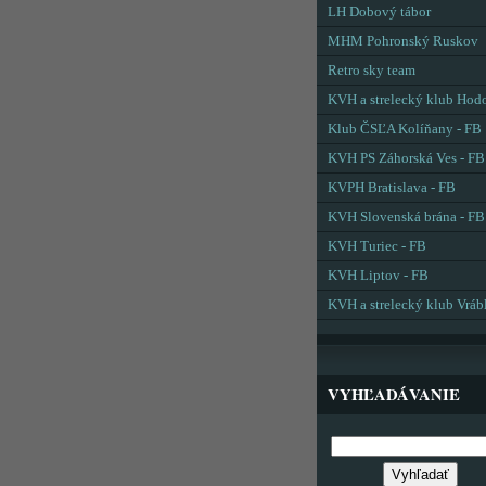
LH Dobový tábor
MHM Pohronský Ruskov
Retro sky team
KVH a strelecký klub Hod
Klub ČSĽA Kolíňany - FB
KVH PS Záhorská Ves - FB
KVPH Bratislava - FB
KVH Slovenská brána - FB
KVH Turiec - FB
KVH Liptov - FB
KVH a strelecký klub Vráb
VYHĽADÁVANIE