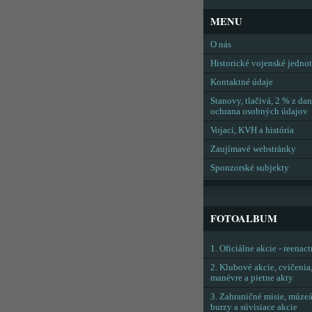
MENU
O nás
Historické vojenské jedno
Kontaktné údaje
Stanovy, tlačivá, 2 % z dan
ochrana osobných údajov
Vojaci, KVH a história
Zaujímavé webstránky
Sponzorské subjekty
FOTOALBUM
1. Oficiálne akcie - reenac
2. Klubové akcie, cvičenia
manévre a pietne akty
3. Zahraničné misie, múzeá
burzy a súvisiace akcie