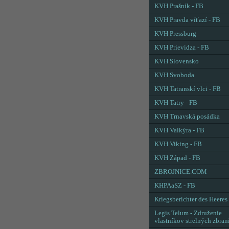
KVH Prašník - FB
KVH Pravda víťazí - FB
KVH Pressburg
KVH Prievidza - FB
KVH Slovensko
KVH Svoboda
KVH Tatranskí vlci - FB
KVH Tatry - FB
KVH Trnavská posádka
KVH Valkýra - FB
KVH Viking - FB
KVH Západ - FB
ZBROJNICE.COM
KHPAaSZ - FB
Kriegsberichter des Heeres
Legis Telum - Združenie
vlastníkov strelných zbran