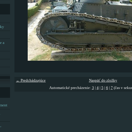
tky
e a
← Predchádzajúce
Naspäť do zložky
Automatické precházenie:
3
|
4
|
5
|
6
|
7
(čas v seku
tment
,
,