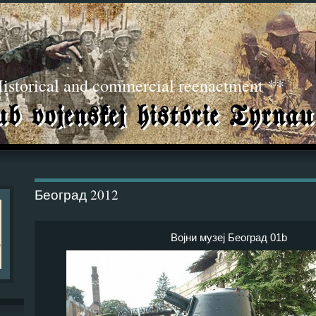
torical and commercial reenactment **
Београд 2012
Војни музеј Београд 01b