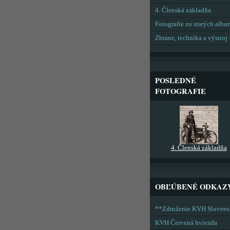
4. Členská základňa
Fotografie zo starých alb
Zbrane, technika a výstroj
POSLEDNÉ
FOTOGRAFIE
4. Členská základňa
OBĽÚBENÉ ODKAZ
**Združenie KVH Sloven
KVH Červená hviezda