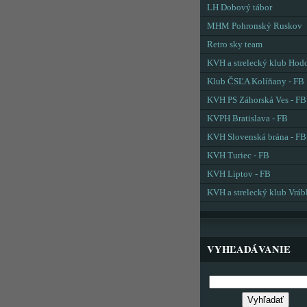
LH Dobový tábor
MHM Pohronský Ruskov
Retro sky team
KVH a strelecký klub Hod
Klub ČSĽA Kolíňany - FB
KVH PS Záhorská Ves - FB
KVPH Bratislava - FB
KVH Slovenská brána - FB
KVH Turiec - FB
KVH Liptov - FB
KVH a strelecký klub Vráb
VYHĽADÁVANIE