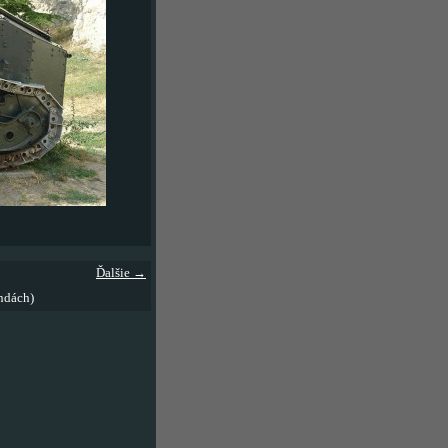
Ďalšie →
ndách)