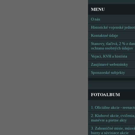
MENU
O nás
Historické vojenské jedno
Kontaktné údaje
Stanovy, tlačivá, 2 % z dan
ochrana osobných údajov
Vojaci, KVH a história
Zaujímavé webstránky
Sponzorské subjekty
FOTOALBUM
1. Oficiálne akcie - reenac
2. Klubové akcie, cvičenia
manévre a pietne akty
3. Zahraničné misie, múzeá
burzy a súvisiace akcie