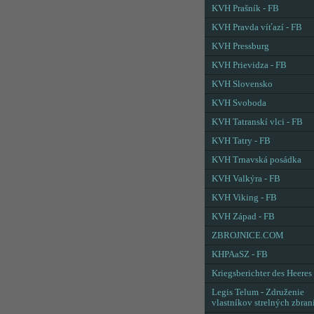
KVH Prašník - FB
KVH Pravda víťazí - FB
KVH Pressburg
KVH Prievidza - FB
KVH Slovensko
KVH Svoboda
KVH Tatranskí vlci - FB
KVH Tatry - FB
KVH Trnavská posádka
KVH Valkýra - FB
KVH Viking - FB
KVH Západ - FB
ZBROJNICE.COM
KHPAaSZ - FB
Kriegsberichter des Heeres
Legis Telum - Združenie
vlastníkov strelných zbran