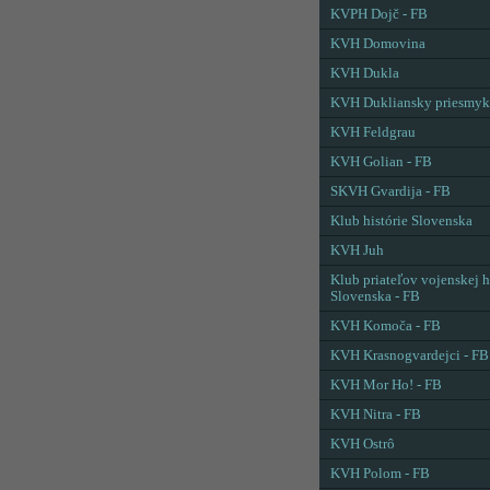
KVPH Dojč - FB
KVH Domovina
KVH Dukla
KVH Dukliansky priesmyk
KVH Feldgrau
KVH Golian - FB
SKVH Gvardija - FB
Klub histórie Slovenska
KVH Juh
Klub priateľov vojenskej h
Slovenska - FB
KVH Komoča - FB
KVH Krasnogvardejci - FB
KVH Mor Ho! - FB
KVH Nitra - FB
KVH Ostrô
KVH Polom - FB