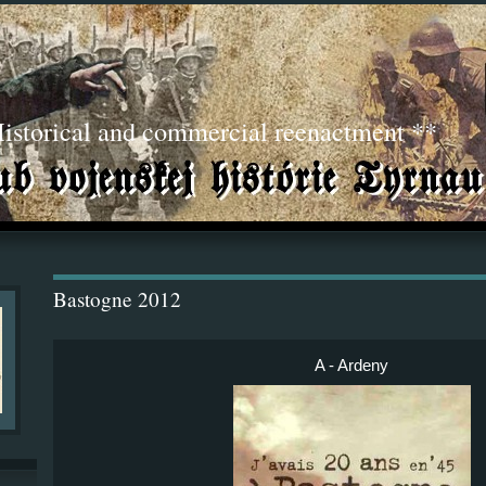
torical and commercial reenactment **
Bastogne 2012
A - Ardeny