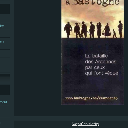
tky
e a
tment
,
,
Naspäť do zložky