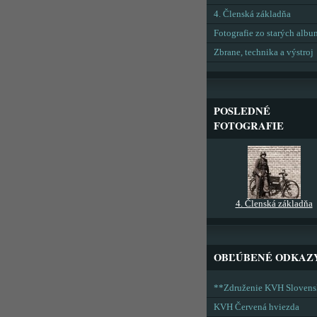
4. Členská základňa
Fotografie zo starých alb
Zbrane, technika a výstroj
POSLEDNÉ
FOTOGRAFIE
4. Členská základňa
OBĽÚBENÉ ODKAZ
**Združenie KVH Sloven
KVH Červená hviezda