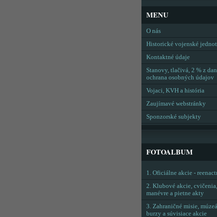
MENU
O nás
Historické vojenské jedno
Kontaktné údaje
Stanovy, tlačivá, 2 % z dan
ochrana osobných údajov
Vojaci, KVH a história
Zaujímavé webstránky
Sponzorské subjekty
FOTOALBUM
1. Oficiálne akcie - reenac
2. Klubové akcie, cvičenia
manévre a pietne akty
3. Zahraničné misie, múzeá
burzy a súvisiace akcie