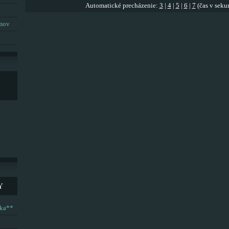
Automatické precházenie:
3
|
4
|
5
|
6
|
7
(čas v seku
umov
Y
ska**