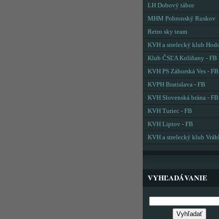
LH Dobový tábor
MHM Pohronský Ruskov
Retro sky team
KVH a strelecký klub Hod
Klub ČSĽA Kolíňany - FB
KVH PS Záhorská Ves - FB
KVPH Bratislava - FB
KVH Slovenská brána - FB
KVH Turiec - FB
KVH Liptov - FB
KVH a strelecký klub Vráb
VYHĽADÁVANIE